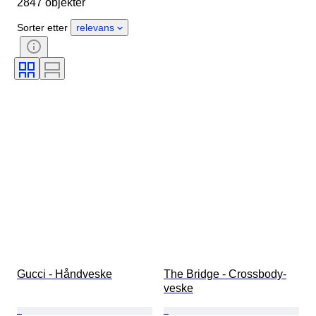
2847 objekter
Materiale
Kjønn
Tilstand
Sertifisering
Farge
Sorter etter
relevans
Tilbehør inkludert
Mønster
Æra
Produktstørrelse
Modell
Skostørrelse
Gucci - Håndveske
The Bridge - Crossbody-
veske