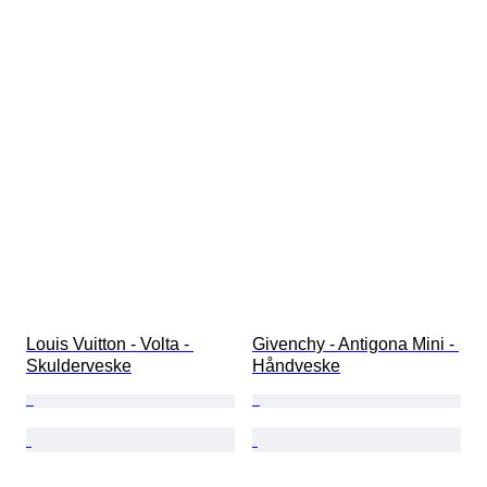
Louis Vuitton - Volta - 
Givenchy - Antigona Mini - 
Skulderveske
Håndveske