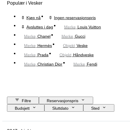
Populær i Vesker
Kjøp nå
Ingen reservasjonspris
Avsluttes i dag
Merke
Louis Vuitton
Merke
Chanel
Merke
Gucci
Merke
Hermès
Objekt
Veske
Merke
Prada
Objekt
Håndveske
Merke
Christian Dior
Merke
Fendi
Filtre
Reservasjonspris
Budsjett
Sluttdato
Sted
Mål
Merke
Klesstørrelse
Objekt
Opprinnelsesland