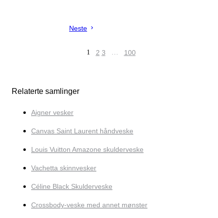
Neste
1
2
3
…
100
Relaterte samlinger
Aigner vesker
Canvas Saint Laurent håndveske
Louis Vuitton Amazone skulderveske
Vachetta skinnvesker
Céline Black Skulderveske
Crossbody-veske med annet mønster