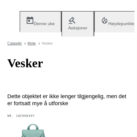
Denne uke
Høydepunkter
Auksjoner
Catawiki
Mote
Vesker
Vesker
Dette objektet er ikke lenger tilgjengelig, men det
er fortsatt mye å utforske
NR.
102908397