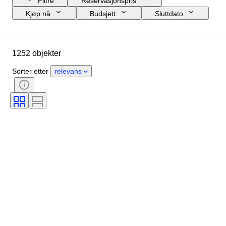
Filtre
Reservasjonspris
Kjøp nå
Budsjett
Sluttdato
Sted
Størrelse
Mål
Objekt
Opprinnelsesland
1252 objekter
Materiale
Kjønn
Tilstand
Periode
Stein
Sertifisering
Sorter etter
relevans
Finhet
Stil
Signatur
Farge
Valuta
Snitt
Arkeologi-typer
Produktstørrelse
Kultur
Æra
Kunstner
Original / kopi
Proveniens