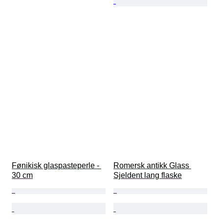
Fønikisk glaspasteperle - 
Romersk antikk Glass 
30 cm
Sjeldent lang flaske