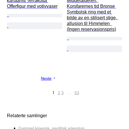
kanaanitt Terrakotta 
Middelalderen, 
Offerfigur med votivvaser
Korsfarernes tid Bronse 
Symbolsk ring med et 
bilde av en stilisert stige, 
allusjon til Himmelen  
(Ingen reservasjonspris)
Neste
1
2
3
…
53
Relaterte samlinger
Gammel kinesisk, neolitisk arkeologi