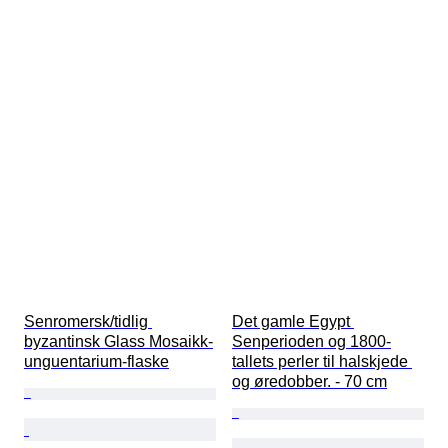
Senromersk/tidlig 
Det gamle Egypt 
byzantinsk Glass Mosaikk-
Senperioden og 1800-
unguentarium-flaske
tallets perler til halskjede 
og øredobber. - 70 cm