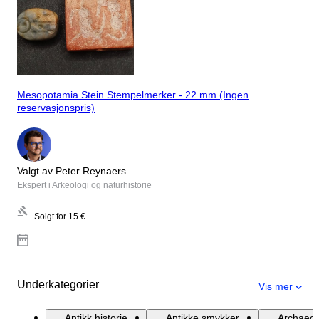
Mesopotamia Stein Stempelmerker - 22 mm (Ingen
reservasjonspris)
Valgt av Peter Reynaers
Ekspert i Arkeologi og naturhistorie
Solgt for
15 €
Underkategorier
Vis mer
Antikk historie
Antikke smykker
Archaeol