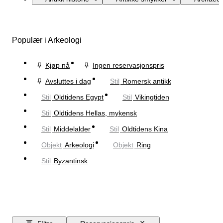
Populær i Arkeologi
Kjøp nå
Ingen reservasjonspris
Avsluttes i dag
Stil
Romersk antikk
Stil
Oldtidens Egypt
Stil
Vikingtiden
Stil
Oldtidens Hellas, mykensk
Stil
Middelalder
Stil
Oldtidens Kina
Objekt
Arkeologi
Objekt
Ring
Stil
Byzantinsk