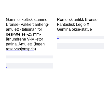
Gammel keltisk stamme -
Romersk antikk Bronse 
Bronse- Vakkert anheng-
Fantastisk Legio X 
amulett - talisman for 
Gemina okse-statue
beskyttelse.-25 mm-
århundrene V-IV -stor 
patina. Amulett  (Ingen 
reservasjonspris)