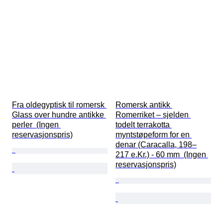
Fra oldegyptisk til romersk 
Romersk antikk 
Glass over hundre antikke 
Romerriket – sjelden 
perler  (Ingen 
todelt terrakotta 
reservasjonspris)
myntstøpeform for en 
denar (Caracalla, 198–
217 e.Kr.) - 60 mm  (Ingen 
reservasjonspris)