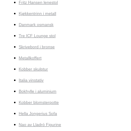
Fritz Hansen lenestol
Kjøkkentrinn i metall
Danmark osmansk
Tre ICF Lounge stol
Skrivebord i bronse
Metallkoffert
Kobber skulptur
Italia vinstativ
Bokhylle i aluminium
Kobber blomsterpotte
Hella Jongerius Sofa
Nao av Lladró Figurine