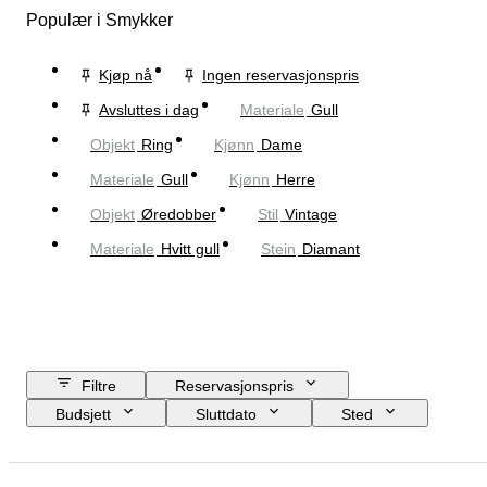
Populær i Smykker
Kjøp nå
Ingen reservasjonspris
Avsluttes i dag
Materiale
Gull
Objekt
Ring
Kjønn
Dame
Materiale
Gull
Kjønn
Herre
Objekt
Øredobber
Stil
Vintage
Materiale
Hvitt gull
Stein
Diamant
Filtre
Reservasjonspris
Budsjett
Sluttdato
Sted
Merke
Objekt
Opprinnelsesland
Materiale