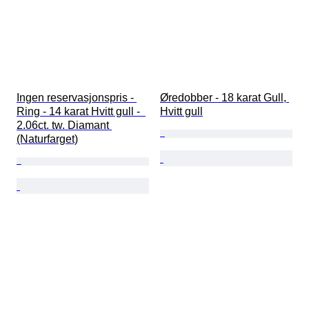
Ingen reservasjonspris - 
Øredobber - 18 karat Gull, 
Ring - 14 karat Hvitt gull -  
Hvitt gull
2.06ct. tw. Diamant 
(Naturfarget)