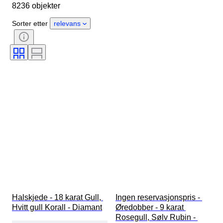
8236 objekter
Kjønn
Tilstand
Stein
Sertifisering
Finhet
Stil
Sorter etter
relevans
Snitt
Klarhet
Fargeklasse
Eksakt farge
Produktstørrelse
Edelsten transparent
Behandling
Diamant type
Perleglans
Æra
Fancy fargeintensitet
Perle overflate-kvalitet
Halskjede - 18 karat Gull, 
Ingen reservasjonspris - 
Hvitt gull Korall - Diamant
Øredobber - 9 karat 
Rosegull, Sølv Rubin - 