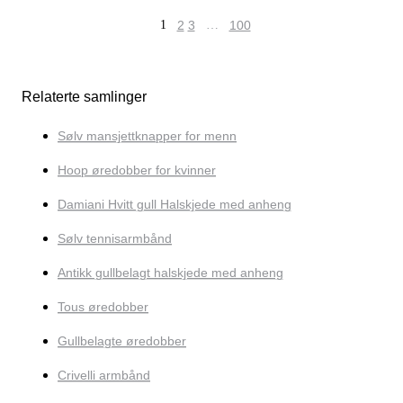
1
2
3
…
100
Relaterte samlinger
Sølv mansjettknapper for menn
Hoop øredobber for kvinner
Damiani Hvitt gull Halskjede med anheng
Sølv tennisarmbånd
Antikk gullbelagt halskjede med anheng
Tous øredobber
Gullbelagte øredobber
Crivelli armbånd