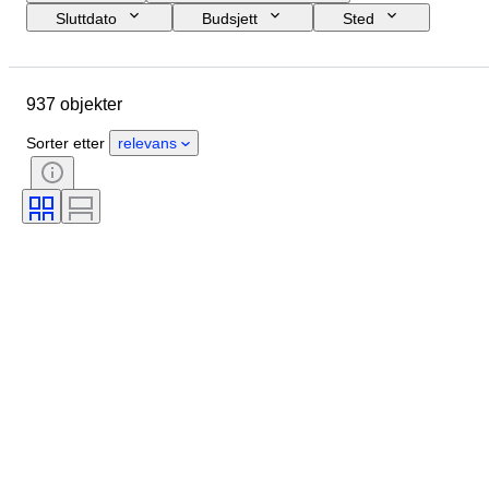
Sluttdato
Budsjett
Sted
Størrelse
Mål
Merke
Objekt
Opprinnelsesland
937 objekter
Materiale
Tilstand
Ekstra tilbehør
Periode
Sorter etter
relevans
Emne
Stil
Teknikk
Signatur
Utgave nr
Farge
Urverk
Æra
Solgt av
Kunstner
Power Reserve
Striking
Designer
Modell