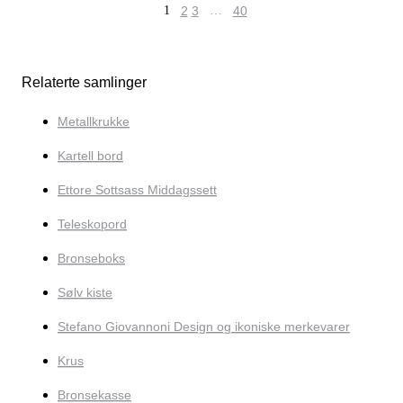
1
2
3
…
40
Relaterte samlinger
Metallkrukke
Kartell bord
Ettore Sottsass Middagssett
Teleskopord
Bronseboks
Sølv kiste
Stefano Giovannoni Design og ikoniske merkevarer
Krus
Bronsekasse