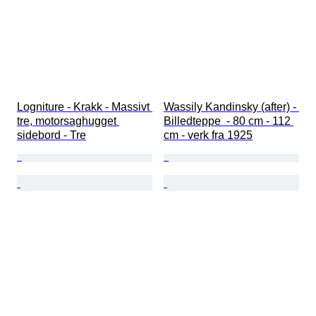
Logniture - Krakk - Massivt 
Wassily Kandinsky (after) - 
tre, motorsaghugget 
Billedteppe  - 80 cm - 112 
sidebord - Tre
cm - verk fra 1925