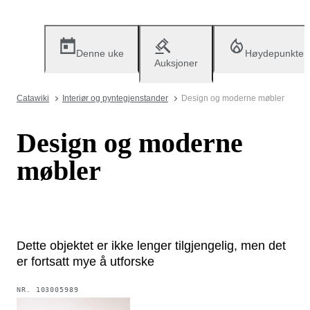
Denne uke
Høydepunkter
Auksjoner
Catawiki
Interiør og pyntegjenstander
Design og moderne møbler
Design og moderne
møbler
Dette objektet er ikke lenger tilgjengelig, men det
er fortsatt mye å utforske
NR.
103005989