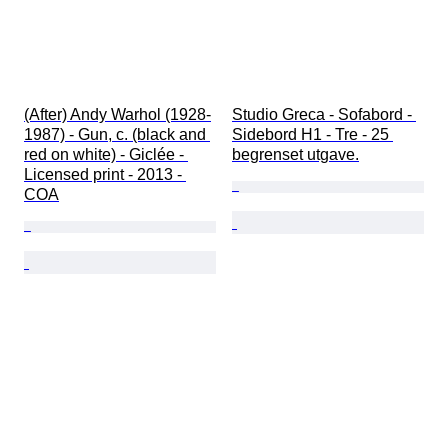
(After) Andy Warhol (1928-
Studio Greca - Sofabord - 
1987) - Gun, c. (black and 
Sidebord H1 - Tre - 25 
red on white) - Giclée - 
begrenset utgave.
Licensed print - 2013 - 
COA