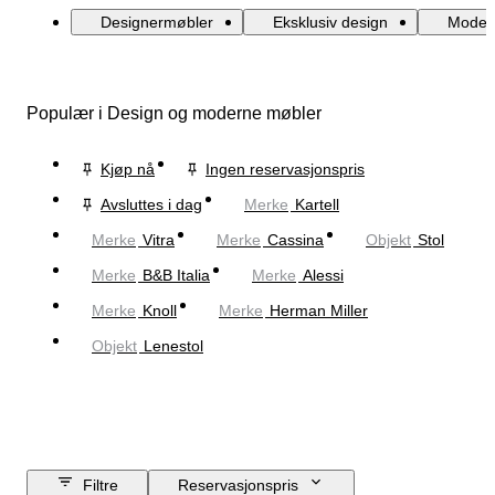
Designermøbler
Eksklusiv design
Moder
Populær i Design og moderne møbler
Kjøp nå
Ingen reservasjonspris
Avsluttes i dag
Merke
Kartell
Merke
Vitra
Merke
Cassina
Objekt
Stol
Merke
B&B Italia
Merke
Alessi
Merke
Knoll
Merke
Herman Miller
Objekt
Lenestol
Filtre
Reservasjonspris