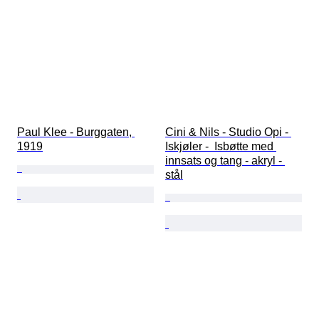
Paul Klee - Burggaten, 
Cini & Nils - Studio Opi - 
1919
Iskjøler -  Isbøtte med 
innsats og tang - akryl - 
stål