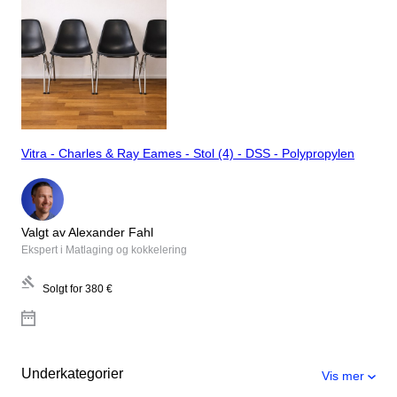
Vitra - Charles & Ray Eames - Stol (4) - DSS - Polypropylen
Valgt av Alexander Fahl
Ekspert i Matlaging og kokkelering
Solgt for
380 €
Underkategorier
Vis mer