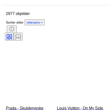
Mål
Merke
Klesstørrelse
Objekt
Opprinnelsesland
2977 objekter
Materiale
Kjønn
Tilstand
Sertifisering
Farge
Sorter etter
relevans
Tilbehør inkludert
Mønster
Æra
Produktstørrelse
Modell
Skostørrelse
Prada - Skulderveske
Louis Vuitton - On My Side 