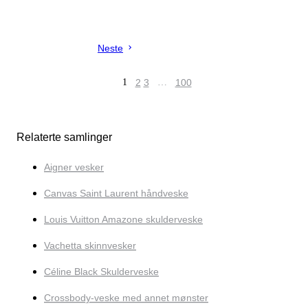
Neste
1
2
3
…
100
Relaterte samlinger
Aigner vesker
Canvas Saint Laurent håndveske
Louis Vuitton Amazone skulderveske
Vachetta skinnvesker
Céline Black Skulderveske
Crossbody-veske med annet mønster