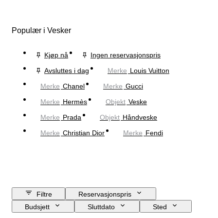
Populær i Vesker
Kjøp nå
Ingen reservasjonspris
Avsluttes i dag
Merke
Louis Vuitton
Merke
Chanel
Merke
Gucci
Merke
Hermès
Objekt
Veske
Merke
Prada
Objekt
Håndveske
Merke
Christian Dior
Merke
Fendi
Filtre
Reservasjonspris
Budsjett
Sluttdato
Sted