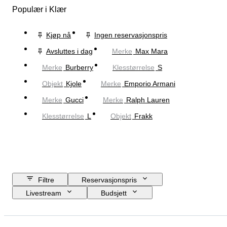
Populær i Klær
Kjøp nå
Ingen reservasjonspris
Avsluttes i dag
Merke
Max Mara
Merke
Burberry
Klesstørrelse
S
Objekt
Kjole
Merke
Emporio Armani
Merke
Gucci
Merke
Ralph Lauren
Klesstørrelse
L
Objekt
Frakk
Filtre
Reservasjonspris
Livestream
Budsjett
Sluttdato
Sted
Merke
Objekt
Opprinnelsesland