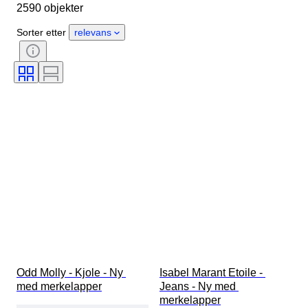
2590 objekter
Materiale
Kjønn
Tilstand
Periode
Stil
Farge
Sorter etter
relevans
Klesstørrelse
Produktstørrelse
Æra
Mønster
Skjortekrage størrelse
Tilbehør inkludert
Skostørrelse
Odd Molly - Kjole - Ny 
Isabel Marant Etoile - 
med merkelapper
Jeans - Ny med 
merkelapper