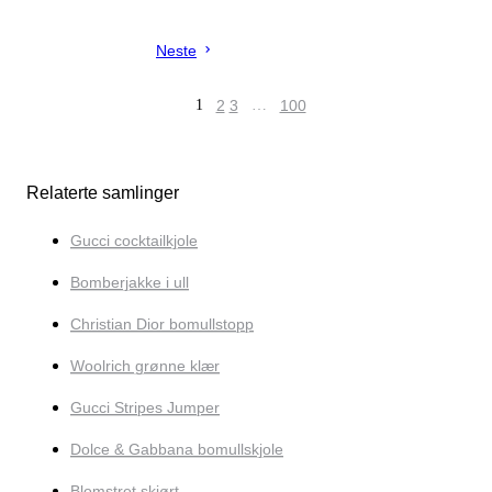
Neste
1
2
3
…
100
Relaterte samlinger
Gucci cocktailkjole
Bomberjakke i ull
Christian Dior bomullstopp
Woolrich grønne klær
Gucci Stripes Jumper
Dolce & Gabbana bomullskjole
Blomstret skjørt