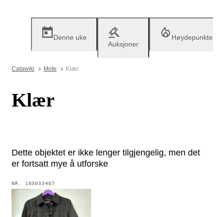
Denne uke
Høydepunkter
Auksjoner
Catawiki
Mote
Klær
Klær
Dette objektet er ikke lenger tilgjengelig, men det
er fortsatt mye å utforske
NR.
103033407