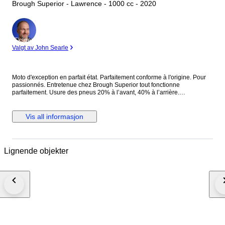
Brough Superior - Lawrence - 1000 cc - 2020
Ekspert
Valgt av John Searle
Moto d'exception en parfait état. Parfaitement conforme à l'origine. Pour
passionnés. Entretenue chez Brough Superior tout fonctionne
parfaitement. Usure des pneus 20% à l’avant, 40% à l’arrière.
L’équipement Beringer (frein et embrayage) procurent une douceur et
une efficacité incroyable dans l’utilisation. Reservoir et garde-boues sont
en carbone, le cadre en Titane et tous les composants mécaniques ainsi
Vis all informasjon
que les roues sont usinés dans la masse. Une caisse de transport peut
être fournie.
Lignende objekter