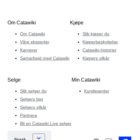
Om Catawiki
Kjøpe
Om Catawiki
Slik kjøper du
Våre eksperter
Kjøperbeskyttelse
Karrierer
Catawiki-historier
Samarbeid med Catawiki
Kjøpers vilkår
Selge
Min Catawiki
Slik selger du
Kundesenter
Selgers tips
Selgers vilkår
Partnere
Bli en Catawiki Live selger