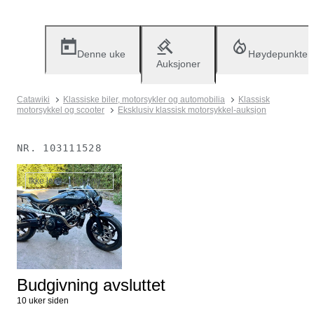
Denne uke
Høydepunkter
Auksjoner
Catawiki
Klassiske biler, motorsykler og automobilia
Klassisk
motorsykkel og scooter
Eksklusiv klassisk motorsykkel-auksjon
NR.
103111528
Ikke lenger tilgjengelig
Budgivning avsluttet
10 uker siden