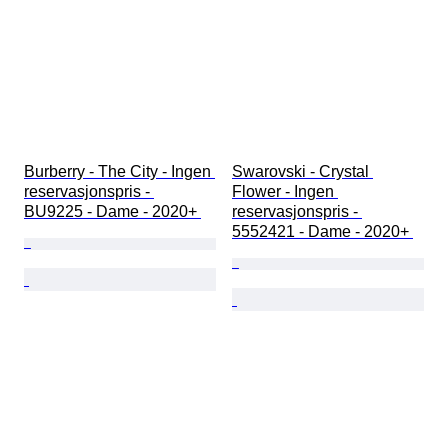
Burberry - The City - Ingen 
Swarovski - Crystal 
reservasjonspris - 
Flower - Ingen 
BU9225 - Dame - 2020+ 
reservasjonspris - 
5552421 - Dame - 2020+ 