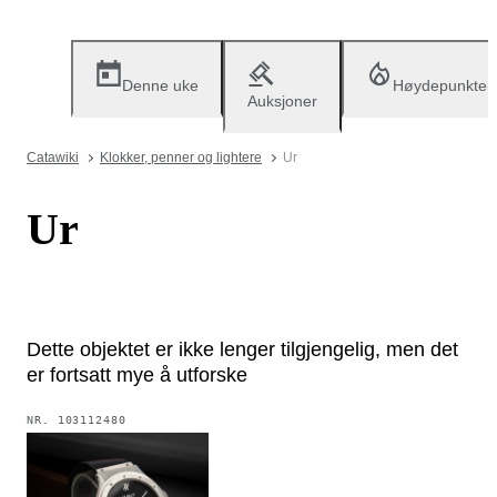
Denne uke
Høydepunkter
Auksjoner
Catawiki
Klokker, penner og lightere
Ur
Ur
Dette objektet er ikke lenger tilgjengelig, men det
er fortsatt mye å utforske
NR.
103112480