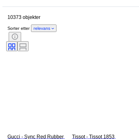
Sted
Merke
Eske diameter
Klokkereimens lengde
Objekt
10373 objekter
Opprinnelsesland
Materiale
Kjønn
Tilstand
Sorter etter
relevans
Ekstra tilbehør
Periode
Sertifisering
Emne
Binding
Utgave nr
Språk
Farge
Urverk
Klokkerem materiale
Æra
Modell
Gucci - Sync Red Rubber 
Tissot - Tissot 1853 