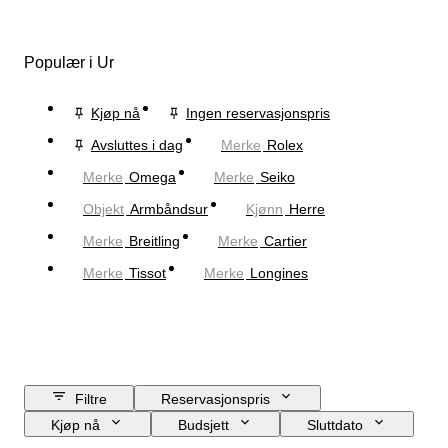
Populær i Ur
Kjøp nå
Ingen reservasjonspris
Avsluttes i dag
Merke
Rolex
Merke
Omega
Merke
Seiko
Objekt
Armbåndsur
Kjønn
Herre
Merke
Breitling
Merke
Cartier
Merke
Tissot
Merke
Longines
Filtre
Reservasjonspris
Kjøp nå
Budsjett
Sluttdato