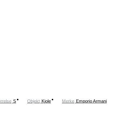
rrelse
S
Objekt
Kjole
Merke
Emporio Armani