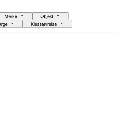
Merke
Objekt
arge
Klesstørrelse
Skostørrelse