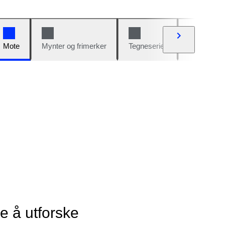
Mote
Mynter og frimerker
Tegneserier
Biler og sy
ye å utforske