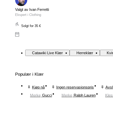
Valgt av Ivan Ferretti
Ekspert i Clothing
Solgt for
35 €
Catawiki Live Klær
Herreklær
Kvi
Populær i Klær
Kjøp nå
Ingen reservasjonspris
Avsl
Merke
Gucci
Merke
Ralph Lauren
Kles