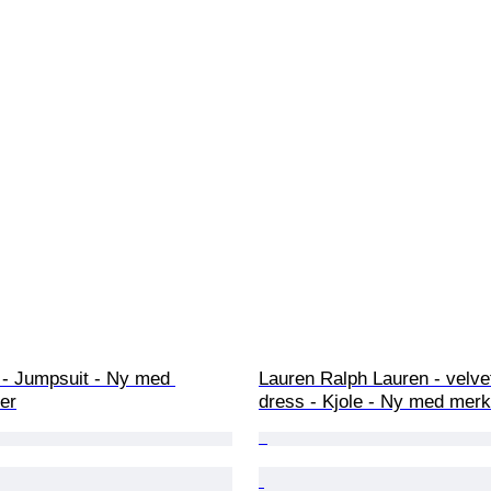
 - Jumpsuit - Ny med 
Lauren Ralph Lauren - velvet
er
dress - Kjole - Ny med mer