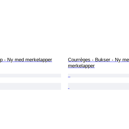
pp - Ny med merkelapper
Courrèges - Bukser - Ny me
merkelapper