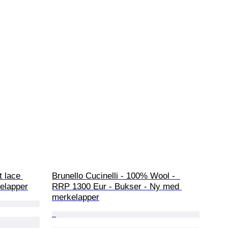
 lace 
Brunello Cucinelli - 100% Wool -  
kelapper
RRP 1300 Eur - Bukser - Ny med 
merkelapper