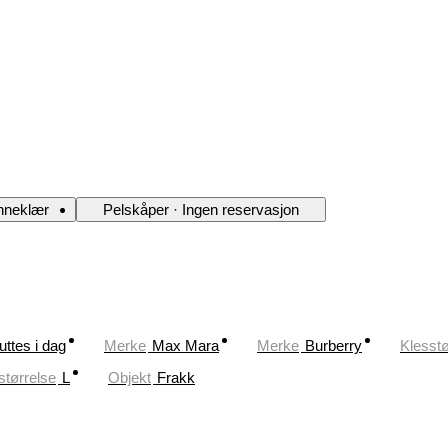
nneklær
Pelskåper · Ingen reservasjon
uttes i dag
Merke
Max Mara
Merke
Burberry
Klesstø
størrelse
L
Objekt
Frakk