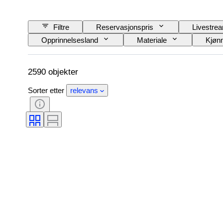
Filtre
Reservasjonspris
Livestre
Opprinnelsesland
Materiale
Kjøn
Produktstørrelse
Æra
Mønster
2590 objekter
Sorter etter
relevans