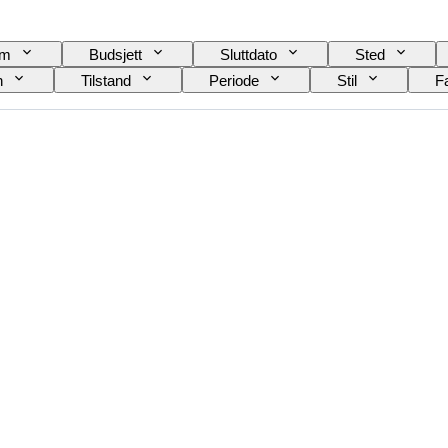
am
Budsjett
Sluttdato
Sted
n
Tilstand
Periode
Stil
F
Skjortekrage størrelse
Tilbehør inkludert