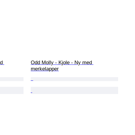
d 
Odd Molly - Kjole - Ny med 
merkelapper