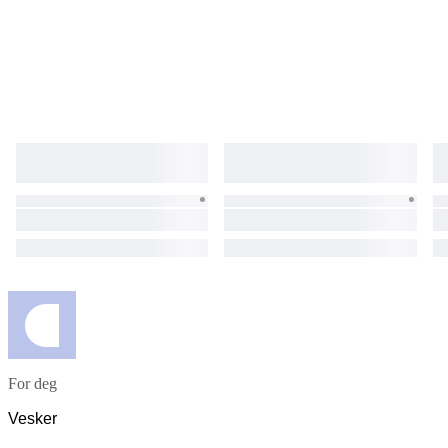
photos/videos if any issue arises We will respond promptly and
professionally ■ Customs & Import Taxes Duties and import VAT may
apply depending on your country These charges are the buyer’s
responsibility ■ Cancellation / Returns If cancelled or returned after
shipment, all shipping costs and taxes will be borne by the buyer
For deg
Vesker