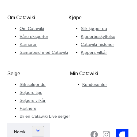
Om Catawiki
Kjøpe
Om Catawiki
Slik kjøper du
Våre eksperter
Kjøperbeskyttelse
Karrierer
Catawiki-historier
Samarbeid med Catawiki
Kjøpers vilkår
Selge
Min Catawiki
Slik selger du
Kundesenter
Selgers tips
Selgers vilkår
Partnere
Bli en Catawiki Live selger