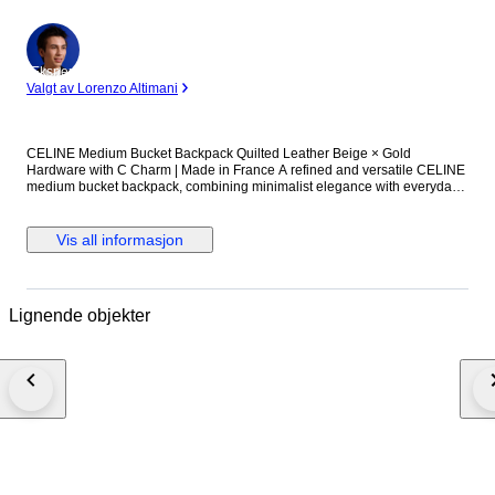
Ekspert
Valgt av Lorenzo Altimani
CELINE Medium Bucket Backpack Quilted Leather Beige × Gold
Hardware with C Charm | Made in France A refined and versatile CELINE
medium bucket backpack, combining minimalist elegance with everyday
practicality. Crafted from quilted leather in a soft beige tone, this piece is
elevated by gold-tone hardware and a delicate C charm, adding a subtle
yet unmistakable touch of luxury. The design balances casual functionality
Vis all informasjon
with sophisticated aesthetics. The bucket-style silhouette offers generous
storage capacity, making it suitable for daily use, travel, or business-
casual settings. Equipped with both exterior and interior zip pockets for
efficient organization. Timeless in design and built with high-quality
Lignende objekter
materials, this backpack represents a perfect blend of style, durability, and
long-term value. Authenticity guaranteed – Full refund policy for non-
authentic items Item Details Brand: CELINE Country of Manufacture:
France Material: Leather (Quilted) Color: Beige with Gold Hardware
Serial: S-PB-0159 Style: Medium Bucket Backpack Size: Approx. W24 cm
× H37 cm × D16.5 cm Shoulder strap (max): approx. 70 cm Specifications:
Exterior zip pocket ×1 Interior zip pocket ×1 Please refer to photos for
detailed condition. Shipping, Support & Important Information ■ Shipping
Ships from Japan within 3–7 business days after payment confirmation
Tracking number will be provided Weekday shipping only ■ After-Sales
Support Please contact us within 3 days of delivery via Catawiki with