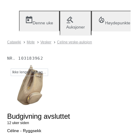
Denne uke
Høydepunkter
Auksjoner
Catawiki
Mote
Vesker
Celine veske-auksjon
NR.
103183962
Ikke lenger tilgjengelig
Budgivning avsluttet
12 uker siden
Céline - Ryggsekk