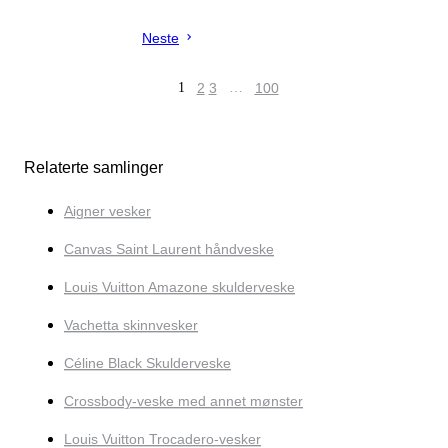
Neste
1
2
3
…
100
Relaterte samlinger
Aigner vesker
Canvas Saint Laurent håndveske
Louis Vuitton Amazone skulderveske
Vachetta skinnvesker
Céline Black Skulderveske
Crossbody-veske med annet mønster
Louis Vuitton Trocadero-vesker