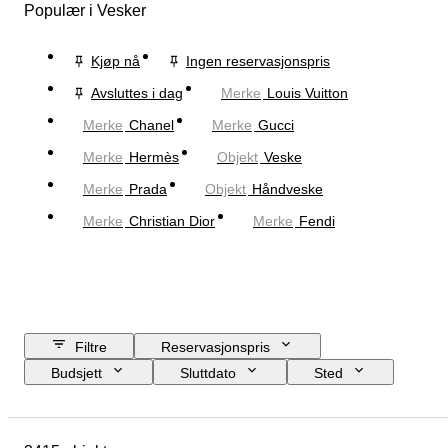
Populær i Vesker
Kjøp nå
Ingen reservasjonspris
Avsluttes i dag
Merke
Louis Vuitton
Merke
Chanel
Merke
Gucci
Merke
Hermès
Objekt
Veske
Merke
Prada
Objekt
Håndveske
Merke
Christian Dior
Merke
Fendi
Filtre
Reservasjonspris
Budsjett
Sluttdato
Sted
Mål
Merke
Klesstørrelse
Objekt
Opprinnelsesland