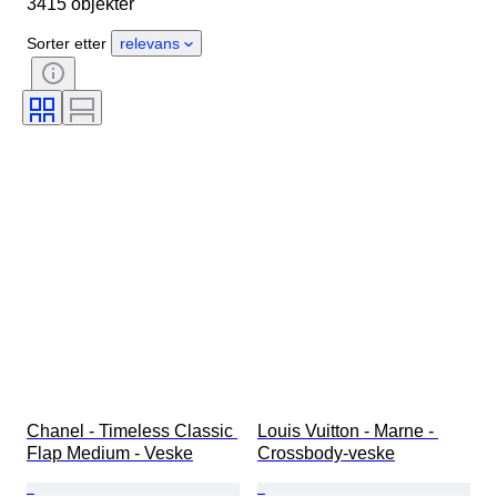
3415 objekter
Materiale
Kjønn
Tilstand
Sertifisering
Farge
Sorter etter
relevans
Tilbehør inkludert
Mønster
Æra
Produktstørrelse
Modell
Skostørrelse
Chanel - Timeless Classic 
Louis Vuitton - Marne - 
Flap Medium - Veske
Crossbody-veske