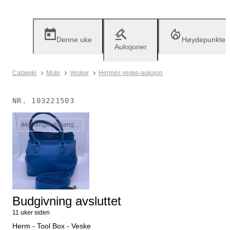
Denne uke
Høydepunkter
Auksjoner
Catawiki
Mote
Vesker
Hermès veske-auksjon
NR.
103221503
Ikke lenger tilgjengelig
Budgivning avsluttet
11 uker siden
Herm - Tool Box - Veske