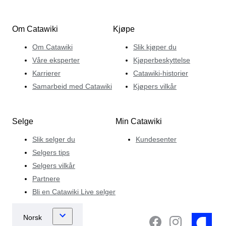
Om Catawiki
Kjøpe
Om Catawiki
Slik kjøper du
Våre eksperter
Kjøperbeskyttelse
Karrierer
Catawiki-historier
Samarbeid med Catawiki
Kjøpers vilkår
Selge
Min Catawiki
Slik selger du
Kundesenter
Selgers tips
Selgers vilkår
Partnere
Bli en Catawiki Live selger