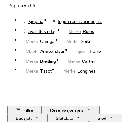
Populær i Ur
Kjøp nå
Ingen reservasjonspris
Avsluttes i dag
Merke
Rolex
Merke
Omega
Merke
Seiko
Objekt
Armbåndsur
Kjønn
Herre
Merke
Breitling
Merke
Cartier
Merke
Tissot
Merke
Longines
Filtre
Reservasjonspris
Budsjett
Sluttdato
Sted
Merke
Eske diameter
Klokkereimens lengde
Objekt