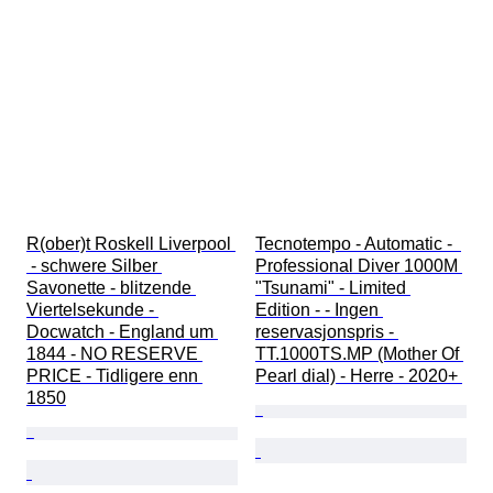
R(ober)t Roskell Liverpool 
Tecnotempo - Automatic -  
 - schwere Silber 
Professional Diver 1000M 
Savonette - blitzende 
"Tsunami" - Limited 
Viertelsekunde - 
Edition - - Ingen 
Docwatch - England um 
reservasjonspris - 
1844 - NO RESERVE 
TT.1000TS.MP (Mother Of 
PRICE - Tidligere enn 
Pearl dial) - Herre - 2020+ 
1850