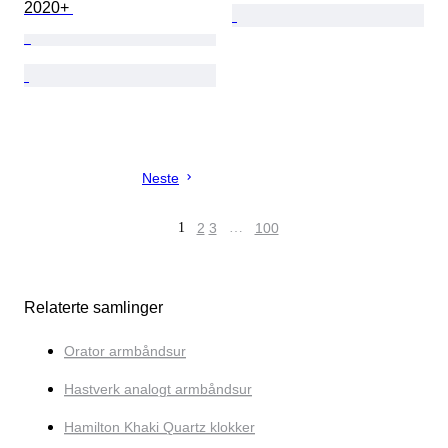
2020+ 
Neste
1
2
3
…
100
Relaterte samlinger
Orator armbåndsur
Hastverk analogt armbåndsur
Hamilton Khaki Quartz klokker