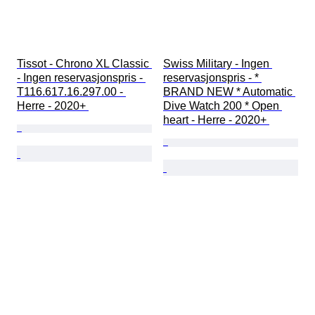
Tissot - Chrono XL Classic 
Swiss Military - Ingen 
- Ingen reservasjonspris - 
reservasjonspris - * 
T116.617.16.297.00 - 
BRAND NEW * Automatic 
Herre - 2020+ 
Dive Watch 200 * Open 
heart - Herre - 2020+ 