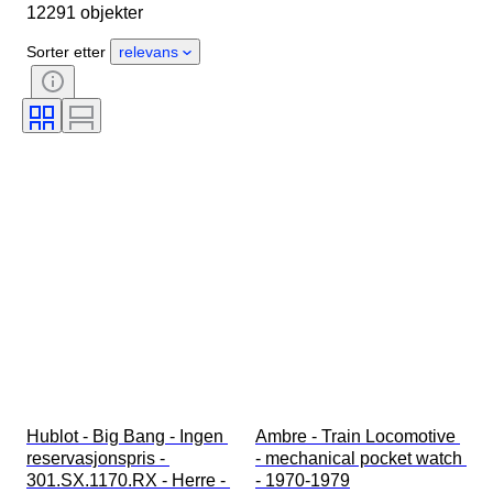
12291 objekter
Opprinnelsesland
Materiale
Kjønn
Tilstand
Periode
Sorter etter
relevans
Sertifisering
Emne
Utgave nr
Språk
Farge
Urverk
Klokkerem materiale
Æra
Power Reserve
Striking
Original / kopi
Automobilia type
Modell
Hublot - Big Bang - Ingen 
Ambre - Train Locomotive 
reservasjonspris - 
- mechanical pocket watch 
301.SX.1170.RX - Herre - 
- 1970-1979