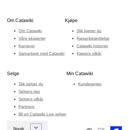
Om Catawiki
Kjøpe
Om Catawiki
Slik kjøper du
Våre eksperter
Kjøperbeskyttelse
Karrierer
Catawiki-historier
Samarbeid med Catawiki
Kjøpers vilkår
Selge
Min Catawiki
Slik selger du
Kundesenter
Selgers tips
Selgers vilkår
Partnere
Bli en Catawiki Live selger