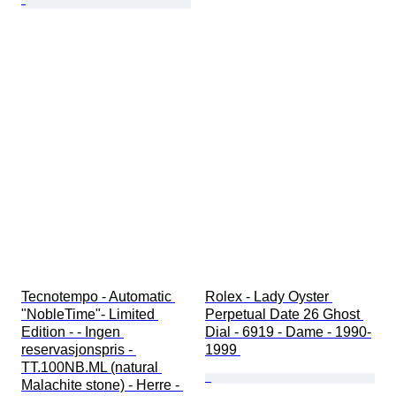
Tecnotempo - Automatic 
Rolex - Lady Oyster 
"NobleTime"- Limited 
Perpetual Date 26 Ghost 
Edition - - Ingen 
Dial - 6919 - Dame - 1990-
reservasjonspris - 
1999 
TT.100NB.ML (natural 
Malachite stone) - Herre - 