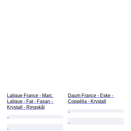
Lalique France - Marc 
Daum France - Eske - 
Lalique - Fat - Fasan - 
Coppélia - Krystall
Krystall - Ringskål