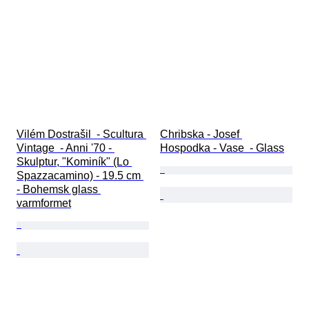
Vilém Dostrašil  - Scultura 
Chribska - Josef 
Vintage  - Anni '70 - 
Hospodka - Vase  - Glass
Skulptur, "Kominík" (Lo 
Spazzacamino) - 19.5 cm 
- Bohemsk glass 
varmformet