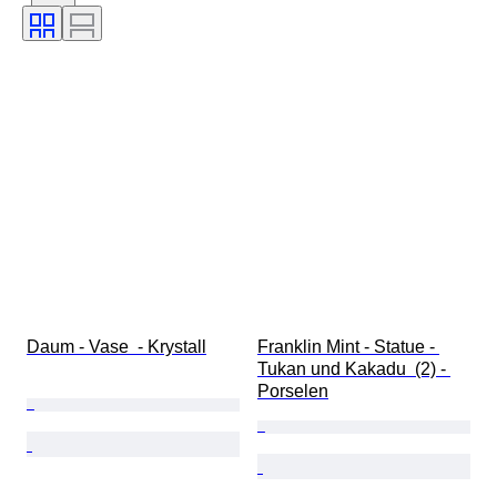
Farge
Æra
Kunstner
Dekor
Solgt av
Original / kopi
Designer
Modell
Proveniens
Daum - Vase  - Krystall
Franklin Mint - Statue - 
Tukan und Kakadu  (2) - 
Porselen