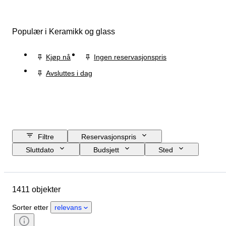
Populær i Keramikk og glass
Kjøp nå
Ingen reservasjonspris
Avsluttes i dag
Filtre
Reservasjonspris
Sluttdato
Budsjett
Sted
Størrelse
Mål
Merke
Objekt
Opprinnelsesland
1411 objekter
Materiale
Kjønn
Tilstand
Periode
Sertifisering
Finhet
Sorter etter
relevans
Emne
Stil
Signatur