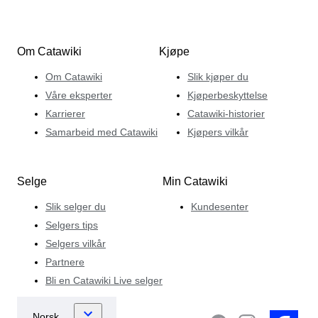
Om Catawiki
Kjøpe
Om Catawiki
Slik kjøper du
Våre eksperter
Kjøperbeskyttelse
Karrierer
Catawiki-historier
Samarbeid med Catawiki
Kjøpers vilkår
Selge
Min Catawiki
Slik selger du
Kundesenter
Selgers tips
Selgers vilkår
Partnere
Bli en Catawiki Live selger