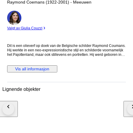
Raymond Coemans (1922-2001) - Meeuwen
Ekspert
Valgt av Giulia Couzzi
Dit is een olieverf op doek van de Belgische schilder Raymond Coumans.
Hij werkte in een neo-expressionistische stijl en schilderde voornamelijk
het Pajottenland, maar ook stillevens en portretten. Hij werd geboren in
Maastricht in 1922 en was autodidact. Hij nam deel aan talrijke
tentoonstellingen en zijn werk is aangekocht door verschillende
Belgische en buitenlandse musea. Afmetingen: 80 x 120 cm Afmetingen
Vis all informasjon
met lijst: 86 x 126 cm Provenance: Particuliere collectie, Nederland
Bezichtiging is uiteraard mogelijk. Daarnaast beschikken wij over onze
eigen in-house lijstenmakerij, die zijn 85e jubileumjaar viert. Verder
maken wij gebruik van restauratoren uit de brancheorganisatie:
Lignende objekter
'Restauratoren Nederland'. Mocht u hiervan gebruiken willen maken dan
horen wij dit uiteraard graag.