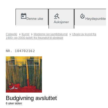
Denne uke
Høydepunkter
Auksjoner
Catawiki
Kunst
Moderne og samtidskunst
Utvalg av kunst fra
1900- og 2000-tallet: fra figurativt til abstrakt
NR.
104702162
Ikke lenger tilgjengelig
Budgivning avsluttet
6 uker siden