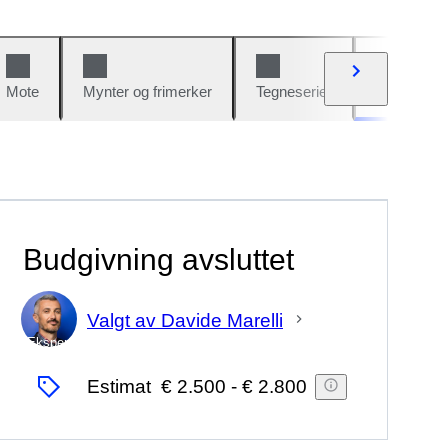
Mote
Mynter og frimerker
Tegneserier
Biler og sy
Budgivning avsluttet
Valgt av Davide Marelli
Ekspert
Estimat
€ 2.500
-
€ 2.800