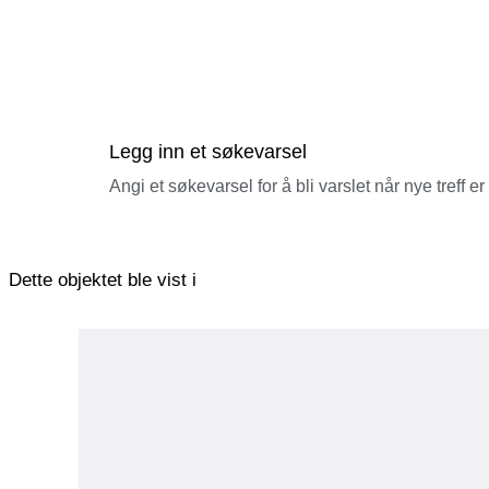
Legg inn et søkevarsel
Angi et søkevarsel for å bli varslet når nye treff er
Dette objektet ble vist i