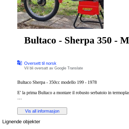
Bultaco - Sherpa 350 - M
Oversett til norsk
Vil bli oversatt av Google Translate
Bultaco Sherpa - 350cc modello 199 - 1978
E' la prima Bultaco a montare il robusto serbatoio in termopla
Impiegata dai migliori piloti di trial dell'epoca come il nostro B
Vis all informasjon
La Bultaco e' ben conservata
Lignende objekter
Le seguenti parti sono nuove: