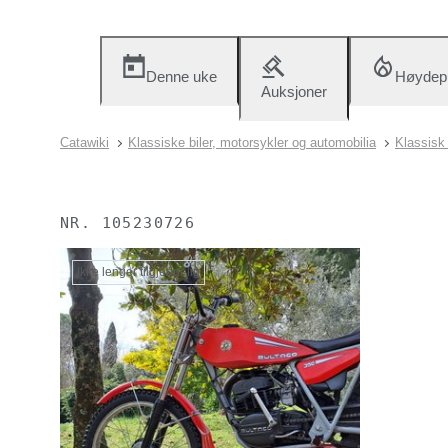
Denne uke
Høydep
Auksjoner
Catawiki
Klassiske biler, motorsykler og automobilia
Klassisk
NR.
105230726
Ikke lenger tilgjengelig