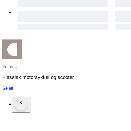
Italia:
Da €250 a 350
Europa:
Centro €550
Nord/est €650
La moto di trova a Terni
For deg
Klassisk motorsykkel og scooter
Se alt