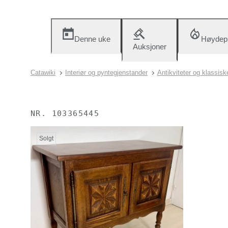
Denne uke
Høydep
Auksjoner
Catawiki
Interiør og pyntegjenstander
Antikviteter og klassis
NR.
103365445
Solgt