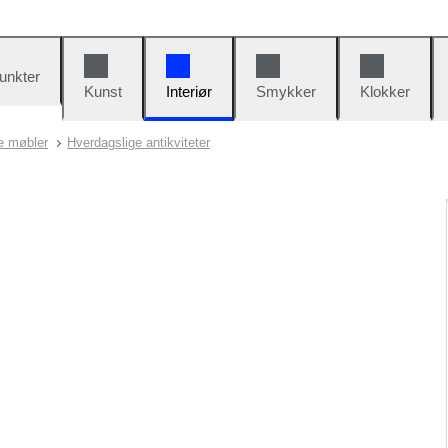
unkter
Kunst
Interiør
Smykker
Klokker
ke møbler
Hverdagslige antikviteter