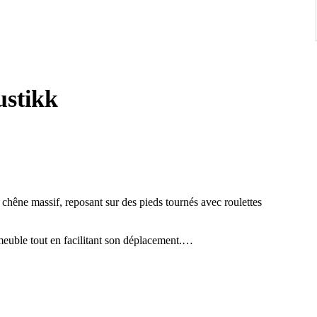
ustikk
 chêne massif, reposant sur des pieds tournés avec roulettes
meuble tout en facilitant son déplacement.
, ajoutant à la fois sécurité et charme d’époque. Elles sont montées
ent fonctionnelles, témoignant d’un beau savoir-faire.
es, dont une étagère façonnée apportant une touche décorative