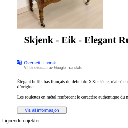
Skjenk - Eik - Elegant R
Oversett til norsk
Vil bli oversatt av Google Translate
Élégant buffet bas français du début du XXe siècle, réalisé en
d’origine.
Les roulettes en métal renforcent le caractère authentique du 
Les deux portes sont équipées d’un système de fermeture à clé
Vis all informasjon
sur des charnières métalliques anciennes, solides et parfaitem
Lignende objekter
L’intérieur offre un espace de rangement pratique avec étagèr
distinctive.