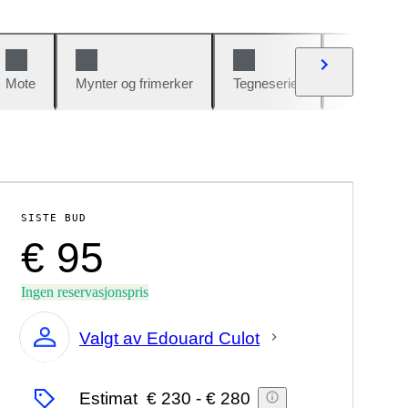
Mote
Mynter og frimerker
Tegneserier
Biler og sy
SISTE BUD
€ 95
Ingen reservasjonspris
Valgt av Edouard Culot
Ekspert
Estimat
€ 230
-
€ 280