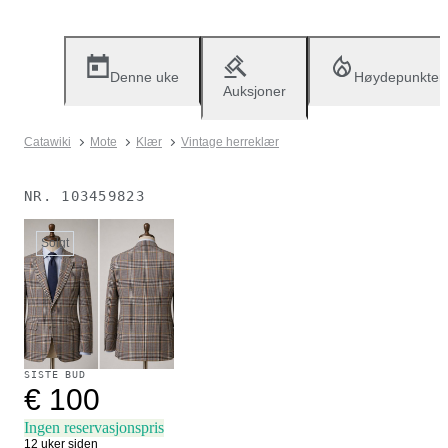
Denne uke
Høydepunkter
Auksjoner
Catawiki
Mote
Klær
Vintage herreklær
NR.
103459823
Solgt
SISTE BUD
€ 100
Ingen reservasjonspris
12 uker siden