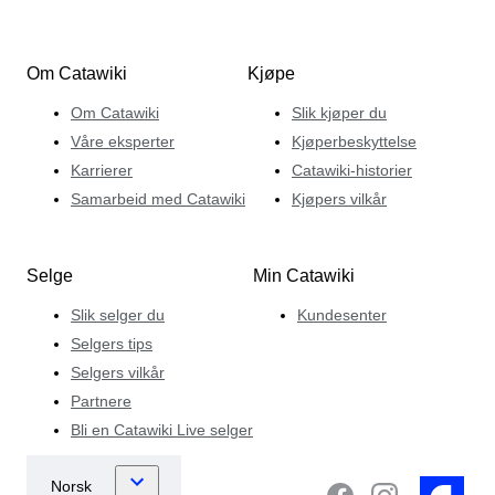
Om Catawiki
Kjøpe
Om Catawiki
Slik kjøper du
Våre eksperter
Kjøperbeskyttelse
Karrierer
Catawiki-historier
Samarbeid med Catawiki
Kjøpers vilkår
Selge
Min Catawiki
Slik selger du
Kundesenter
Selgers tips
Selgers vilkår
Partnere
Bli en Catawiki Live selger