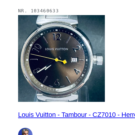
NR.
103460633
Louis Vuitton - Tambour - CZ7010 - Her