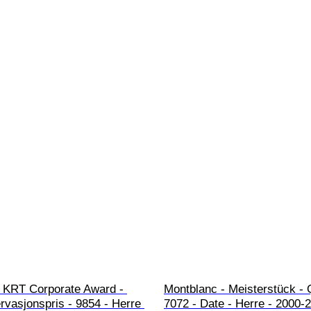
- KRT Corporate Award - 
Montblanc - Meisterstück - 
rvasjonspris - 9854 - Herre 
7072 - Date - Herre - 2000-