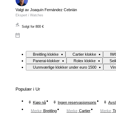
Valgt av Joaquín Fernández Cebrián
Ekspert i Watches
Solgt for
800 €
Breitling klokke
Cartier klokke
IWC
Panerai-klokker
Rolex klokke
Sei
Uunnværlige klokker under euro 1500
Vin
Populær i Ur
Kjøp nå
Ingen reservasjonspris
Avsl
Merke
Breitling
Merke
Cartier
Merke
Ti