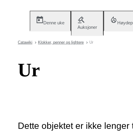
Denne uke
Høydep
Auksjoner
Catawiki
Klokker, penner og lightere
Ur
Ur
Dette objektet er ikke lenger 