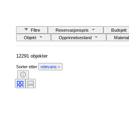
Filtre
Reservasjonspris
Budsjett
Objekt
Opprinnelsesland
Materia
Utgave nr
Språk
Farge
Original / kopi
Automobilia type
M
12291 objekter
Sorter etter
relevans