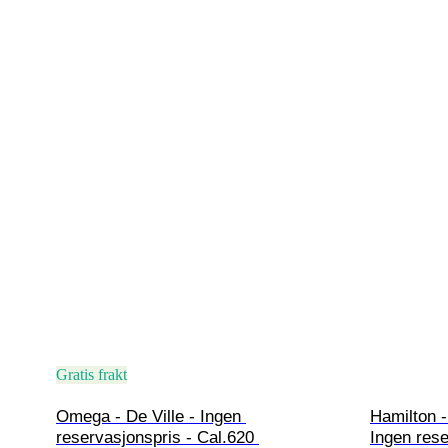
Gratis frakt
Omega - De Ville - Ingen 
Hamilton 
reservasjonspris - Cal.620 
Ingen rese