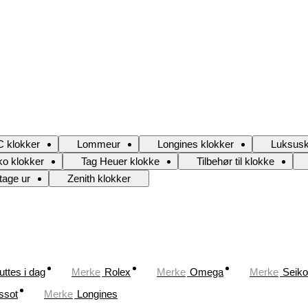
 klokker
Lommeur
Longines klokker
Luksusk
ko klokker
Tag Heuer klokke
Tilbehør til klokke
tage ur
Zenith klokker
uttes i dag
Merke
Rolex
Merke
Omega
Merke
Seiko
ssot
Merke
Longines