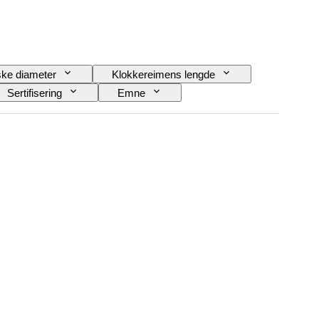
ke diameter
Klokkereimens lengde
Sertifisering
Emne
Power Reserve
Striking