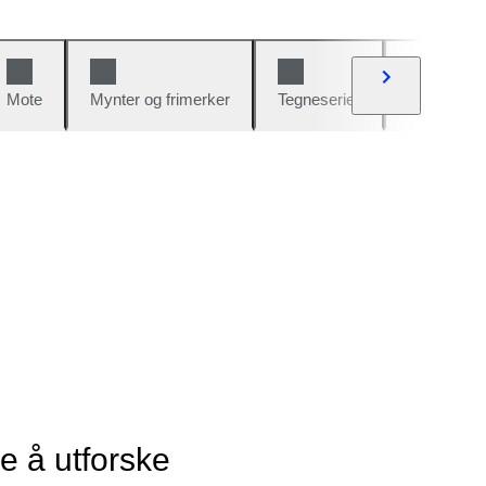
Mote
Mynter og frimerker
Tegneserier
Biler og sy
ye å utforske