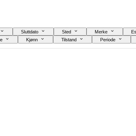
Sluttdato
Sted
Merke
Es
le
Kjønn
Tilstand
Periode
Urverk
Klokkerem materiale
Æra
odell