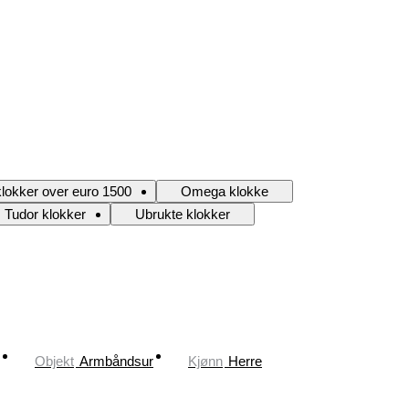
lokker over euro 1500
Omega klokke
Tudor klokker
Ubrukte klokker
Objekt
Armbåndsur
Kjønn
Herre