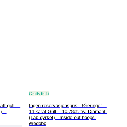
Gratis frakt
tt gull -  
Ingen reservasjonspris - Øreringer - 
) - 
14 karat Gull -  10.78ct. tw. Diamant 
(Lab-dyrket) - Inside-out hoops 
øredobb