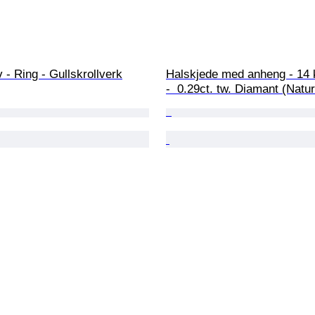
lv - Ring - Gullskrollverk
Halskjede med anheng - 14 k
-  0.29ct. tw. Diamant (Naturl