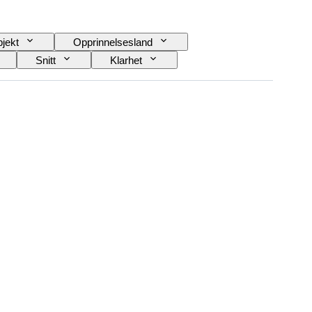
jekt
Opprinnelsesland
Snitt
Klarhet
Diamant type
Perleglans