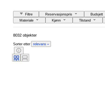
Filtre
Reservasjonspris
Budsjett
Materiale
Kjønn
Tilstand
Fargeklasse
Eksakt farge
Produk
Æra
Fancy fargeintensitet
Perle o
8032 objekter
Sorter etter
relevans