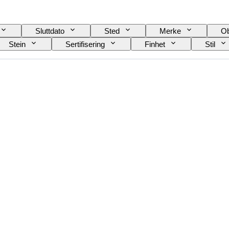
Sluttdato
Sted
Merke
Ob
Stein
Sertifisering
Finhet
Stil
tstørrelse
Edelsten transparent
Behandling
verflate-kvalitet