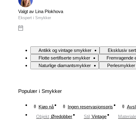
Valgt av Lina Plokhova
Ekspert i Smykker
Antikk og vintage smykker
Eksklusiv sert
Flotte sertifiserte smykker
Fremragende e
Naturlige diamantsmykker
Perlesmykker
Populær i Smykker
Kjøp nå
Ingen reservasjonspris
Avsl
Objekt
Øredobber
Stil
Vintage
Material