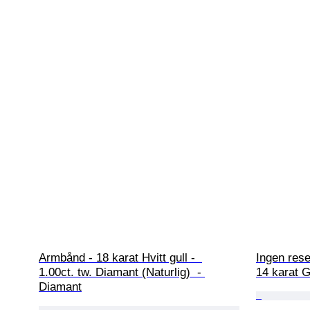
Armbånd - 18 karat Hvitt gull -  
Ingen rese
1.00ct. tw. Diamant (Naturlig)  - 
14 karat G
Diamant