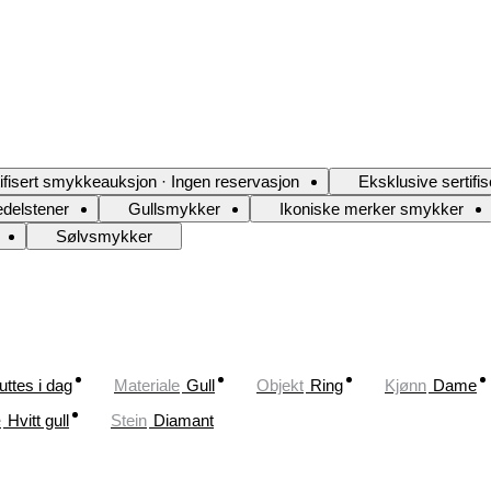
ifisert smykkeauksjon ­· Ingen reservasjon
Eksklusive sertifi
delstener
Gullsmykker
Ikoniske merker smykker
Sølvsmykker
uttes i dag
Materiale
Gull
Objekt
Ring
Kjønn
Dame
e
Hvitt gull
Stein
Diamant