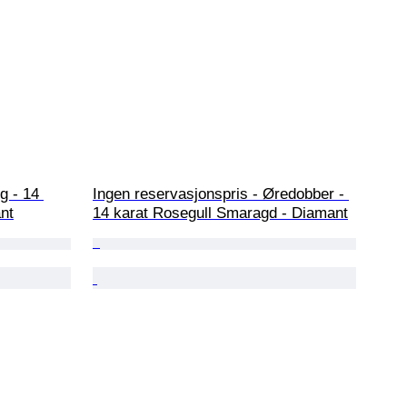
g - 14 
Ingen reservasjonspris - Øredobber - 
ant
14 karat Rosegull Smaragd - Diamant