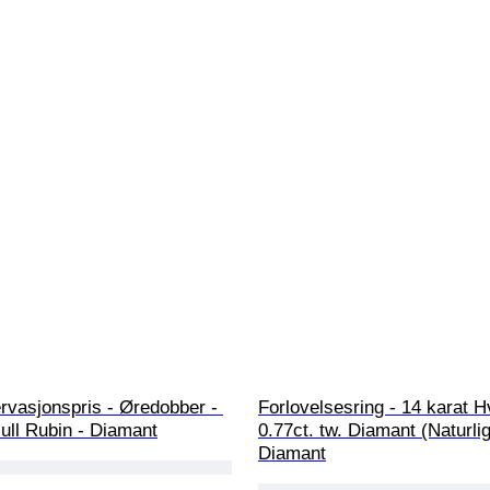
rvasjonspris - Øredobber - 
Forlovelsesring - 14 karat Hvi
ull Rubin - Diamant
0.77ct. tw. Diamant (Naturlig
Diamant