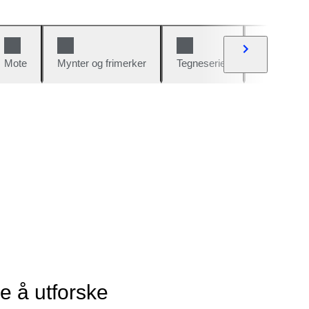
Mote
Mynter og frimerker
Tegneserier
Biler og sy
ye å utforske