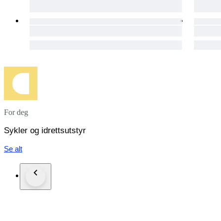
For deg
Sykler og idrettsutstyr
Se alt