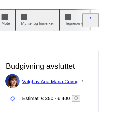
Mote
Mynter og frimerker
Tegneserier
Biler og sy
Budgivning avsluttet
Valgt av Ana Maria Covrig
Ekspert
Estimat
€ 350
-
€ 400