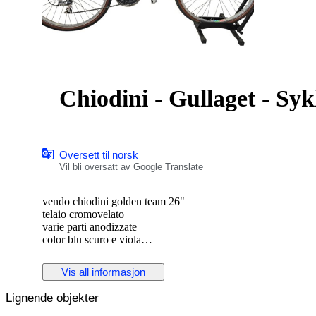
Chiodini - Gullaget - Syk
Oversett til norsk
Vil bli oversatt av Google Translate
vendo chiodini golden team 26"
telaio cromovelato
varie parti anodizzate
color blu scuro e viola
cambio a levette 3x7
ferma da tempo da dare un check generale ma funzionante
Vis all informasjon
Lignende objekter