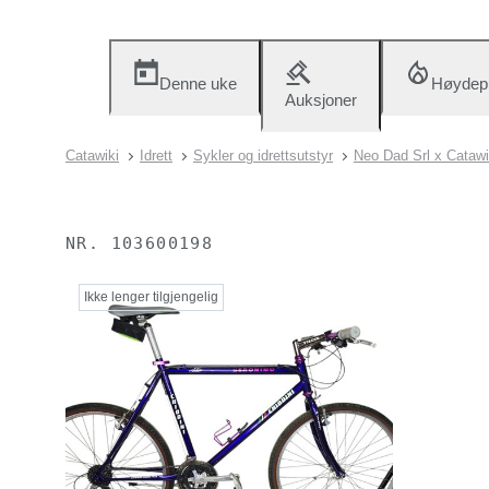
Denne uke
Høydep
Auksjoner
Catawiki
Idrett
Sykler og idrettsutstyr
Neo Dad Srl x Catawi
NR.
103600198
Ikke lenger tilgjengelig