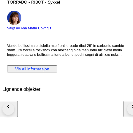
TORPADO - RIBOT - Sykkel
Ekspert
Valgt av Ana Maria Covrig
Vendo bellissima bicicletta mtb front torpado ribot 29" in carbonio cambio
sram 12v forcella rockshox con bloccaggio da manubrio bicicletta molto
leggera, reattiva e bellissima tenuta bene, pochi segni di utilizzo nota
bene: in caso di acquisto con spedizione varranno smontati i seguenti
pezzi: cerchi, svitato il cambio post ma collegato dal cavo, pedali e sella
Vis all informasjon
Lignende objekter