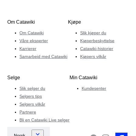
Om Catawiki
Kjøpe
Om Catawiki
Slik kjøper du
Våre eksperter
Kjøperbeskyttelse
Karrierer
Catawiki-historier
Samarbeid med Catawiki
Kjøpers vilkår
Selge
Min Catawiki
Slik selger du
Kundesenter
Selgers tips
Selgers vilkår
Partnere
Bli en Catawiki Live selger