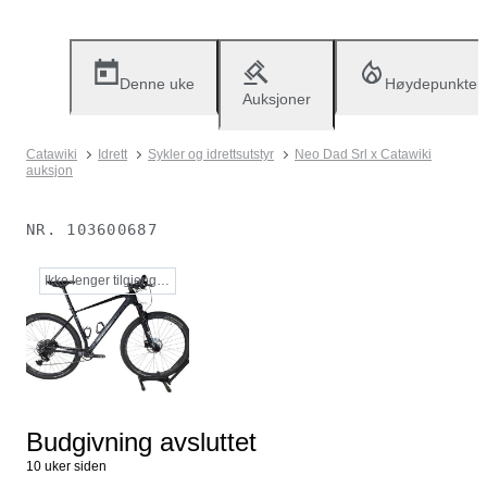
Denne uke
Høydepunkter
Auksjoner
Catawiki
Idrett
Sykler og idrettsutstyr
Neo Dad Srl x Catawiki
auksjon
NR.
103600687
Ikke lenger tilgjengelig
Budgivning avsluttet
10 uker siden