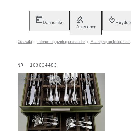
Denne uke
Høydep
Auksjoner
Catawiki
Interiør og pyntegjenstander
Matlaging og kokkelerin
NR.
103634483
Ikke lenger tilgjengelig