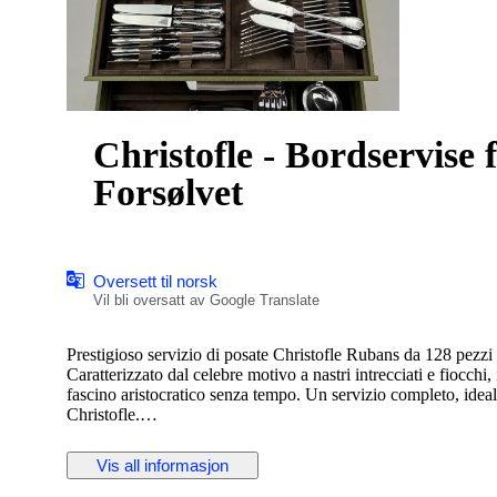
Christofle - Bordservise 
Forsølvet
Oversett til norsk
Vil bli oversatt av Google Translate
Prestigioso servizio di posate Christofle Rubans da 128 pezzi 
Caratterizzato dal celebre motivo a nastri intrecciati e fiocchi
fascino aristocratico senza tempo. Un servizio completo, ideal
Christofle.
Composizione – Servizio per 12 (128 pezzi)
Vis all informasjon
Posate da tavola:
• 12 Cucchiai da tavola 20.5 cm