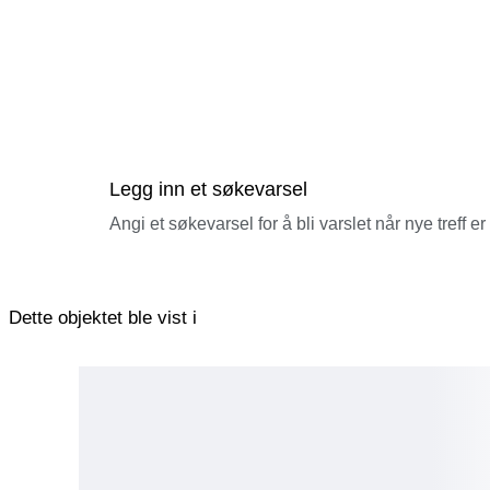
Legg inn et søkevarsel
Angi et søkevarsel for å bli varslet når nye treff er
Dette objektet ble vist i