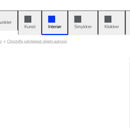
unkter
Kunst
Interiør
Smykker
Klokker
g
Christofle sølvbelagt objekt-auksjon