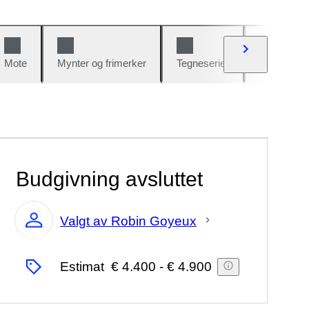
Mote
Mynter og frimerker
Tegneserier
Biler og sy
Budgivning avsluttet
Valgt av Robin Goyeux
Ekspert
Estimat
€ 4.400
-
€ 4.900