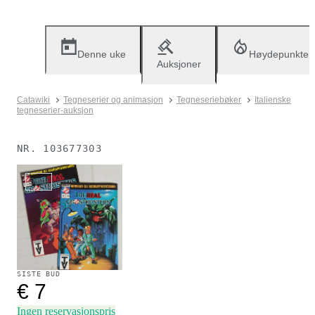
Denne uke
Høydepunkter
Auksjoner
Catawiki
Tegneserier og animasjon
Tegneseriebøker
Italienske
tegneserier-auksjon
NR.
103677303
Solgt
SISTE BUD
€ 7
Ingen reservasjonspris