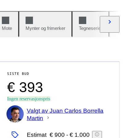
Mote
Mynter og frimerker
Tegneserier
Biler og sy
SISTE BUD
€ 393
Ingen reservasjonspris
Valgt av Juan Carlos Borrella
Martin
Ekspert
Estimat
€ 900
-
€ 1.000