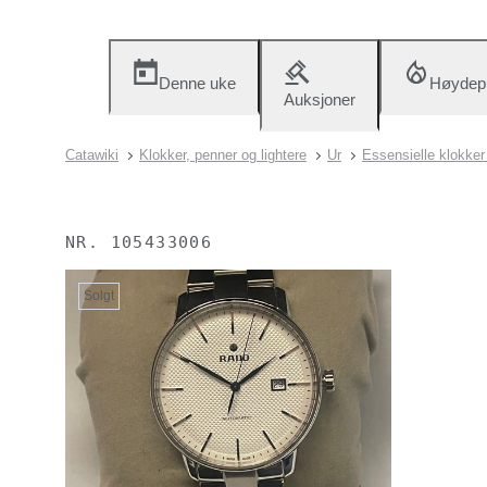
Denne uke
Høydep
Auksjoner
Catawiki
Klokker, penner og lightere
Ur
Essensielle klokker
NR.
105433006
Solgt