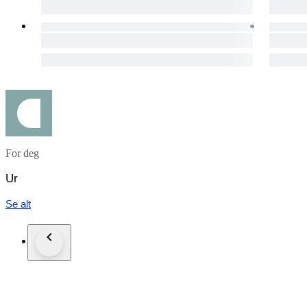
For deg
Ur
Se alt