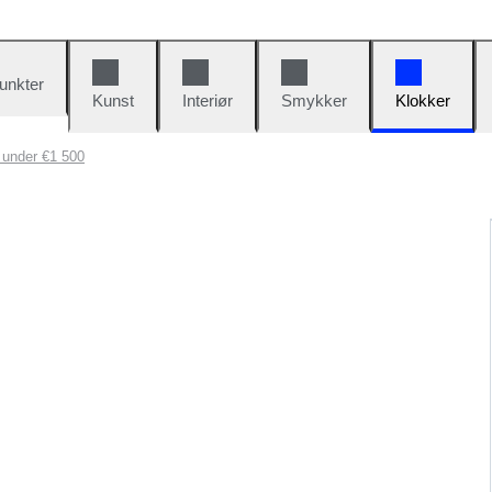
unkter
Kunst
Interiør
Smykker
Klokker
 under €1 500