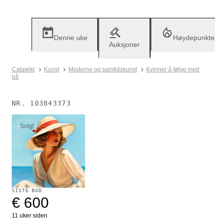
Denne uke
Høydepunkter
Auksjoner
Catawiki
Kunst
Moderne og samtidskunst
Kvinner å følge med
på
NR.
103843373
Solgt
SISTE BUD
€ 600
11 uker siden