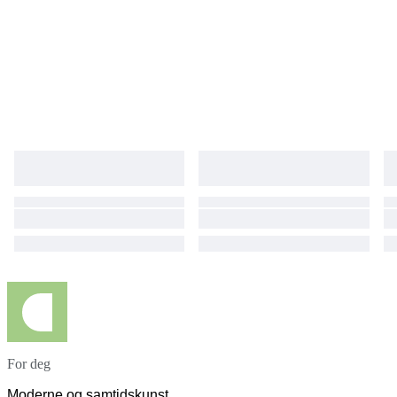
prix de peinture et de sculpture, dont les plus récents à la Biennale de
Florence 2023, où elle a remporté le Prix du Président et le Prix du Public.
Son travail a également été mis en avant dans plusieurs publications
telles que Nice Matin, Vauban Magazine, TOUTMA, La Strada, Maisons et
Jardins, COTE Magazine, etc.
For deg
Moderne og samtidskunst