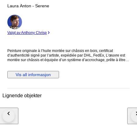
Laura Anton - Serene
Ekspert
Valgt av Anthony Chrisp
Peinture originale à l’huile montée sur châssis en bois, certificat
d’authenticité signé par l’artiste, expédiée par DHL, FedEx, L’œuvre est
montée sur châssis et équipée d’un système d’accrochage, prête à être
installée. Les visuels présentant un cadre sont proposés à titre
d’inspiration et suggèrent différentes possibilités d’encadrement.
Lauréate du prix « Best European Artist » au World Art Dubai 2024 et
Vis all informasjon
gagnante du Prix du Public ainsi que du Prix du Président à la Biennale
de Florence 2023 (Italie), diplômée de l’Académie des Beaux-Arts
Nicolae Grigorescu de Bucarest, l’artiste pratique la peinture depuis son
plus jeune âge. Après avoir vécu dans plusieurs pays, notamment au
Lignende objekter
Mexique et en Nouvelle-Zélande, elle réside et travaille aujourd’hui à
Antibes. Ses peintures à l’huile, centrées sur la femme et la sensualité,
s’inspirent de l’Art déco et de l’Art nouveau, ainsi que des compositions
des maîtres de la Renaissance italienne. Ses toiles dégagent une
atmosphère de paix et de sérénité, invitant le spectateur à s’immerger
dans l’univers glamour et enchanteur des « Années folles » sur la Côte
d’Azur. Ses œuvres font aujourd’hui partie de nombreuses collections
privées et ont été présentées dans des galeries, des musées et lors
d’expositions artistiques prestigieuses. Elle a été finaliste de nombreux