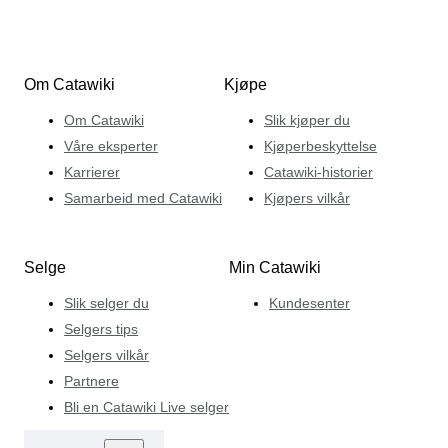
Om Catawiki
Kjøpe
Om Catawiki
Slik kjøper du
Våre eksperter
Kjøperbeskyttelse
Karrierer
Catawiki-historier
Samarbeid med Catawiki
Kjøpers vilkår
Selge
Min Catawiki
Slik selger du
Kundesenter
Selgers tips
Selgers vilkår
Partnere
Bli en Catawiki Live selger