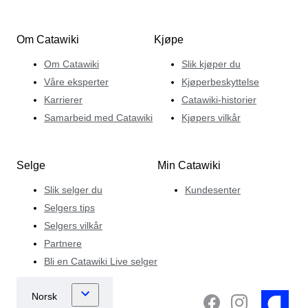
Om Catawiki
Kjøpe
Om Catawiki
Slik kjøper du
Våre eksperter
Kjøperbeskyttelse
Karrierer
Catawiki-historier
Samarbeid med Catawiki
Kjøpers vilkår
Selge
Min Catawiki
Slik selger du
Kundesenter
Selgers tips
Selgers vilkår
Partnere
Bli en Catawiki Live selger