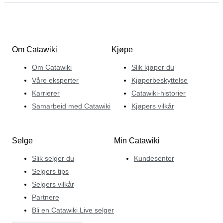
Om Catawiki
Kjøpe
Om Catawiki
Slik kjøper du
Våre eksperter
Kjøperbeskyttelse
Karrierer
Catawiki-historier
Samarbeid med Catawiki
Kjøpers vilkår
Selge
Min Catawiki
Slik selger du
Kundesenter
Selgers tips
Selgers vilkår
Partnere
Bli en Catawiki Live selger