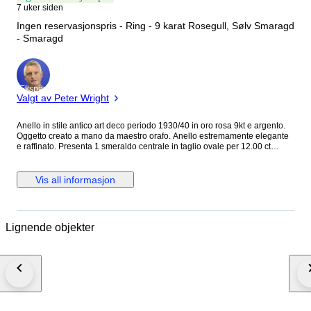
7 uker siden
Ingen reservasjonspris - Ring - 9 karat Rosegull, Sølv Smaragd
- Smaragd
Ekspert
Valgt av Peter Wright
Anello in stile antico art deco periodo 1930/40 in oro rosa 9kt e argento.
Oggetto creato a mano da maestro orafo. Anello estremamente elegante
e raffinato. Presenta 1 smeraldo centrale in taglio ovale per 12.00 ct
stimato 36 smeraldi taglio rotondo per 2.20 ct stimati totali. 2 diamanti
naturali in taglio rose corone per 0.10 ct stimati totali. Grammi:9.78 Misura
anello italiana.14.5 Misura anello francese: 54.5 Dimensioni corona:3.00
Vis all informasjon
x 2.50 cm. Pietre di colore idrotermali. Sarà spedito in astuccio regalo con
spedizione tracciata e assicurata. Verrà rilasciato certificato d’autenticità
dell’oggetto con caratteristiche delle pietre e dell’oro. Oggetto lavorato a
mano con gambo in oro e struttura anteriore e posteriore in argento. I
Lignende objekter
nostri costi di spedizione includono una copertura assicurativa completa
in caso di smarrimento o danneggiamento dell’articolo ed un servizio
premium espresso in quanto il pacco viene consegnato nelle 24-48 ore
salvo imprevisti operativi. Le pietre idrotermali sono realizzate in
laboratorio con un processo che imita la formazione naturale, offrendo
elevata purezza e caratteristiche simili alle pietre naturali.