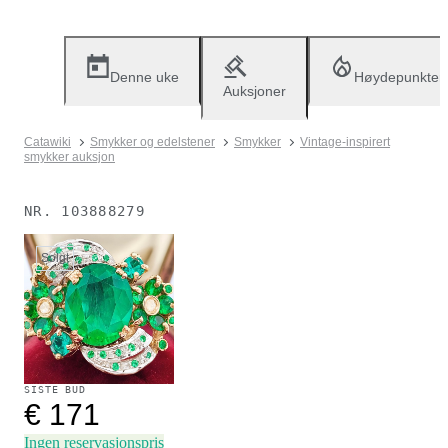
Denne uke
Høydepunkter
Auksjoner
Catawiki
Smykker og edelstener
Smykker
Vintage-inspirert
smykker auksjon
NR.
103888279
Solgt
SISTE BUD
€ 171
Ingen reservasjonspris