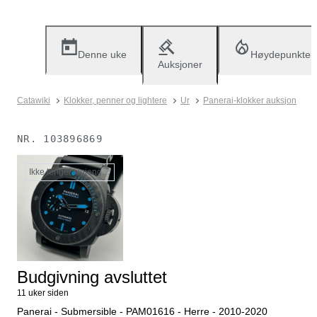
Denne uke
Høydepunkter
Auksjoner
Catawiki
Klokker, penner og lightere
Ur
Panerai-klokker auksjon
NR.
103896869
Ikke lenger tilgjengelig
Budgivning avsluttet
11 uker siden
Panerai - Submersible - PAM01616 - Herre - 2010-2020