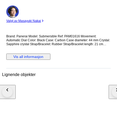
Ekspert
Valgt av Masayuki Nakai
Brand: Panerai Model: Submersible Ref: PAM01616 Movement:
Automatic Dial Color: Black Case: Carbon Case diameter: 44 mm Crystal:
Sapphire crystal Strap/Bracelet: Rubber Strap/Bracelet length: 21 cm
Clasp: Buckle Condition: Worn and in very good condition Extras: No Box,
No Papers *Shipping via UPS (fast shipping with tracking and signature)
**Optional shipping from Europe(EU) is available. Please contact seller
Vis all informasjon
for details.
Lignende objekter