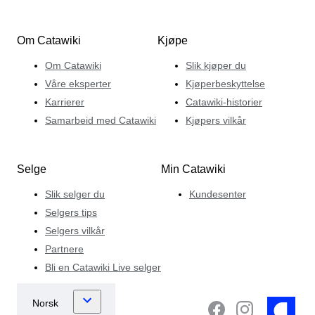
Om Catawiki
Kjøpe
Om Catawiki
Slik kjøper du
Våre eksperter
Kjøperbeskyttelse
Karrierer
Catawiki-historier
Samarbeid med Catawiki
Kjøpers vilkår
Selge
Min Catawiki
Slik selger du
Kundesenter
Selgers tips
Selgers vilkår
Partnere
Bli en Catawiki Live selger