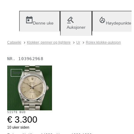
Denne uke
Høydepunkter
Auksjoner
Catawiki
Klokker, penner og lightere
Ur
Rolex klokke-auksjon
NR.
103962968
Solgt
SISTE BUD
€ 3.300
10 uker siden