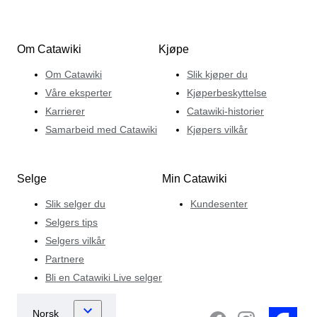
Om Catawiki
Kjøpe
Om Catawiki
Slik kjøper du
Våre eksperter
Kjøperbeskyttelse
Karrierer
Catawiki-historier
Samarbeid med Catawiki
Kjøpers vilkår
Selge
Min Catawiki
Slik selger du
Kundesenter
Selgers tips
Selgers vilkår
Partnere
Bli en Catawiki Live selger