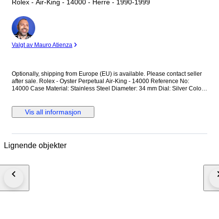
Rolex - Air-King - 14000 - Herre - 1990-1999
Ekspert
Valgt av Mauro Atienza
Optionally, shipping from Europe (EU) is available. Please contact seller
after sale. Rolex - Oyster Perpetual Air-King - 14000 Reference No:
14000 Case Material: Stainless Steel Diameter: 34 mm Dial: Silver Colour
Original Rolex Dial Glass: Scracth Resistant Sapphire (Crystal) glass
Bracelet: Original Stainless Steel Oyster bracelet / Fits up to 17.5-18 cm
wrist approximately Clasp: Hidden Deployment Case Back: Solid
Vis all informasjon
Condition: Worn & Very good condition Movement: Automatic Functions:
Hour, Minute and Second Extras: No Box / No Paper (The box that
appears in the photos is my shooting platform.) **I will use FedEX / Ups
worldwide priority shipping to make sure that the items finds you as soon
Lignende objekter
as possible (takes usually 3-5 days *we don't guarantee water resistance
** Receiver responsible with the custom fees