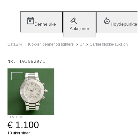
Denne uke
Høydepunkter
Auksjoner
Catawiki
Klokker, penner og lightere
Ur
Cartier klokke-auksjon
NR.
103962971
Solgt
SISTE BUD
€ 1.100
10 uker siden