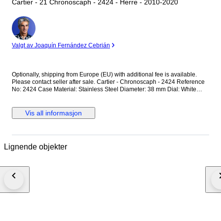
Cartier - 21 Chronoscaph - 2424 - Herre - 2010-2020
Ekspert
Valgt av Joaquín Fernández Cebrián
Optionally, shipping from Europe (EU) with additional fee is available.
Please contact seller after sale. Cartier - Chronoscaph - 2424 Reference
No: 2424 Case Material: Stainless Steel Diameter: 38 mm Dial: White
Colour Original Cartier Dial with Chronoscaph Glass: Scracth Resistant
Sapphire (Crystal) glass Bracelet: Original Cartier Rubber Strap / Fits up
to 17.5-18 cm wrist approximately Clasp: Hidden Deployment Case Back:
Vis all informasjon
Solid Condition: Worn & Very good condition Movement: Quartz
Functions: Hour, Minute,Second and Date with Chronograph Extras: No
Box / No Paper (The box that appears in the photos is my shooting
platform.) **I will use FedEX / Ups worldwide priority shipping to make
Lignende objekter
sure that the items finds you as soon as possible (takes usually 3-5 days
*we don't guarantee water resistance ** Receiver responsible with the
custom fees