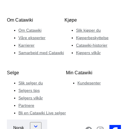
Om Catawiki
Kjøpe
Om Catawiki
Slik kjøper du
Våre eksperter
Kjøperbeskyttelse
Karrierer
Catawiki-historier
Samarbeid med Catawiki
Kjøpers vilkår
Selge
Min Catawiki
Slik selger du
Kundesenter
Selgers tips
Selgers vilkår
Partnere
Bli en Catawiki Live selger