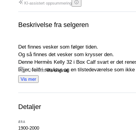
KI-assistert oppsummering
Beskrivelse fra selgeren
Det finnes vesker som følger tiden.
Og så finnes det vesker som krysser den.
Denne Hermès Kelly 32 i Box Calf svart er det renes
linjer, feilfri struktur og en tilstedeværelse som ikke
Oversatt
Vis original
Sellier-konstruksjonen, med sine definerte og stren
Vis mer
presisjonen til Hermès, mens skinnet Box Calf — gla
en bevisst skjønnhet som er ment å utvikle seg over
Det er ikke en veske for alle.
Detaljer
Det er for de som erkjenner verdien av ting laget for
En Kelly som ikke følger trendene, men som overg
________________________________________
ÆRA
1900-2000
Generelle egenskaper: