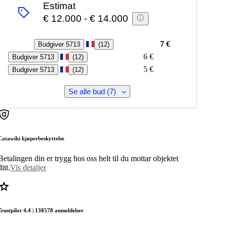
Estimat
€ 12.000
-
€ 14.000
7 €
Budgiver 5713
(
12
)
6 €
Budgiver 5713
(
12
)
5 €
Budgiver 5713
(
12
)
Se alle bud (7)
Catawiki kjøperbeskyttelse
Betalingen din er trygg hos oss helt til du mottar objektet
ditt.
Vis detaljer
Trustpilot 4.4 | 138578 anmeldelser