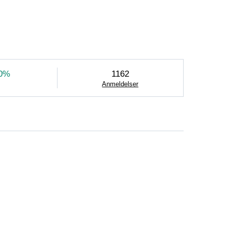
luksuriøse brukte vesker og tilbehør. Basert i
e og lidenskapelig på vintagemote fra de beste
e andre. Alle varene våre er strengt
jonelle desinfiseringsbehandlinger. Vi tror på
re de vil gi stilen din. Luksus og eleganse er
0%
1162
Anmeldelser