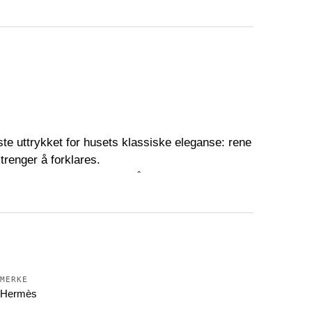
te uttrykket for husets klassiske eleganse: rene
 trenger å forklares.
ge profiler, fremhever det håndverksspissede
tt, kompakt og naturlig glansfullt — forteller om
 tid.
 å vare.
år dem.
MERKE
Hermès