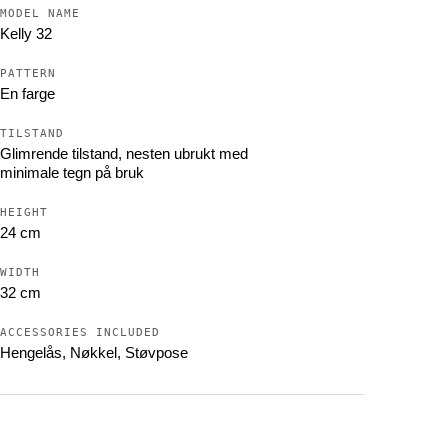
MODEL NAME
Kelly 32
PATTERN
En farge
TILSTAND
Glimrende tilstand, nesten ubrukt med
minimale tegn på bruk
HEIGHT
24 cm
WIDTH
kyttelsesgebyr på 4,5% (i stedet for 9%) som vil
32 cm
jonen. Du vil bli kontaktet av et
 avsluttet. De vil hjelpe deg videre med
ACCESSORIES INCLUDED
Hengelås, Nøkkel, Støvpose