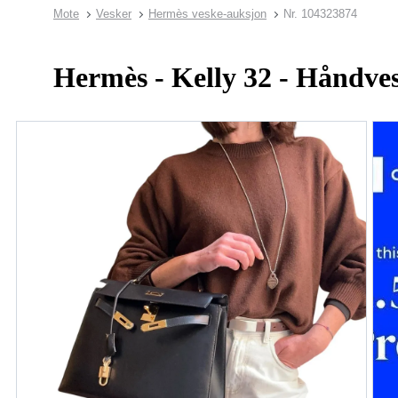
Mote
Vesker
Hermès veske-auksjon
Nr. 104323874
Hermès - Kelly 32 - Håndve