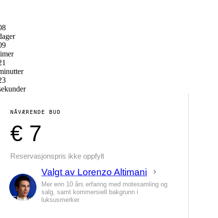
08
dager
09
timer
21
minutter
23
sekunder
NÅVÆRENDE BUD
€ 7
Reservasjonspris ikke oppfylt
Valgt av Lorenzo Altimani
Mer enn 10 års erfaring med motesamling og
salg, samt kommersiell bakgrunn i
Ekspert
luksusmerker.