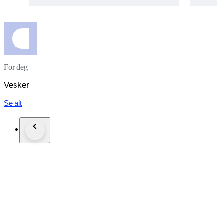
For deg
Vesker
Se alt