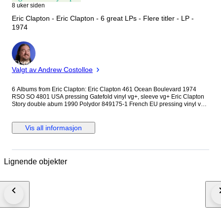
8 uker siden
Eric Clapton - Eric Clapton - 6 great LPs - Flere titler - LP -
1974
Ekspert
Valgt av Andrew Costolloe
6 Albums from Eric Clapton: Eric Clapton 461 Ocean Boulevard 1974
RSO SO 4801 USA pressing Gatefold vinyl vg+, sleeve vg+ Eric Clapton
Story double abum 1990 Polydor 849175-1 French EU pressing vinyl vg+,
sleeve vg+ Eric Clapton Another Ticket 1981 RSA 2394295 German
pressing vinyl vg+, sleeve vg+ Eric Clapton Backless 1978 RSO 2394213
German pressing Gatefold vinyl vg+, sleeve vg+ Eric Clapton Slowhand
Vis all informasjon
1977 RSO 2479201 German pressing Gatefold vinyl vg+, sleeve vg+ Eric
Clapton The Best Of Eric Clapton 1983 Karussell 2499038 German
pressing vinyl vg+, sleeve vg+
Lignende objekter