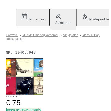
Denne uke
Høydepunkter
Auksjoner
Catawiki
Musikk, filmer og kameraer
Vinylplater
Klassisk Pop
Rock Auksjon
NR.
104057948
Solgt
SISTE BUD
€ 75
Ingen reservasjonspris