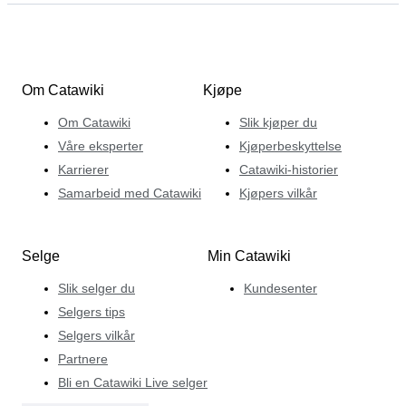
Om Catawiki
Kjøpe
Om Catawiki
Slik kjøper du
Våre eksperter
Kjøperbeskyttelse
Karrierer
Catawiki-historier
Samarbeid med Catawiki
Kjøpers vilkår
Selge
Min Catawiki
Slik selger du
Kundesenter
Selgers tips
Selgers vilkår
Partnere
Bli en Catawiki Live selger