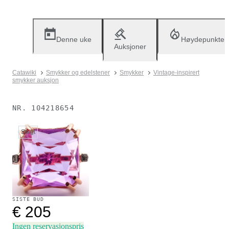
Denne uke
Høydepunkter
Auksjoner
Catawiki
Smykker og edelstener
Smykker
Vintage-inspirert
smykker auksjon
NR.
104218654
Solgt
SISTE BUD
€ 205
Ingen reservasjonspris