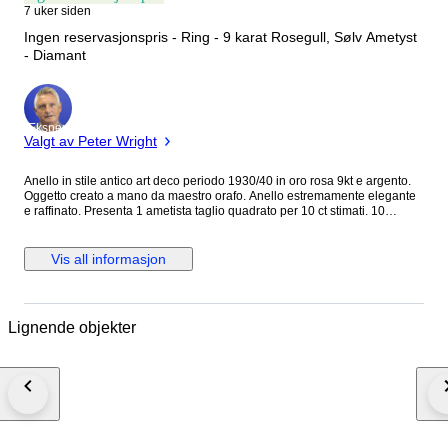
7 uker siden
Ingen reservasjonspris - Ring - 9 karat Rosegull, Sølv Ametyst
- Diamant
Ekspert
Valgt av Peter Wright
Anello in stile antico art deco periodo 1930/40 in oro rosa 9kt e argento.
Oggetto creato a mano da maestro orafo. Anello estremamente elegante
e raffinato. Presenta 1 ametista taglio quadrato per 10 ct stimati. 10
diamanti naturali taglio rosa corone per 0.10 ct stimati. Grammi:7.25
Misura anello italiana.17.5 Misura anello francese: 57.5 Dimensioni
corona:2.5 x 2 Pietre di colore idrotermali. Sarà spedito in astuccio regalo
Vis all informasjon
con spedizione tracciata e assicurata. Verrà rilasciato certificato
d’autenticità dell’oggetto con caratteristiche delle pietre e dell’oro.
Oggetto lavorato a mano con gambo in oro e struttura anteriore e
posteriore in argento. I nostri costi di spedizione includono una copertura
Lignende objekter
assicurativa completa in caso di smarrimento o danneggiamento
dell’articolo ed un servizio premium espresso in quanto il pacco viene
consegnato nelle 24-48 ore salvo imprevisti operativi. Le pietre
idrotermali sono realizzate in laboratorio con un processo che imita la
formazione naturale, offrendo elevata purezza e caratteristiche simili alle
pietre naturali.