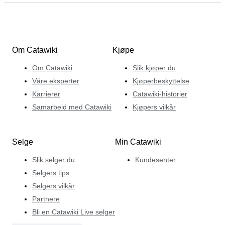
Om Catawiki
Kjøpe
Om Catawiki
Slik kjøper du
Våre eksperter
Kjøperbeskyttelse
Karrierer
Catawiki-historier
Samarbeid med Catawiki
Kjøpers vilkår
Selge
Min Catawiki
Slik selger du
Kundesenter
Selgers tips
Selgers vilkår
Partnere
Bli en Catawiki Live selger