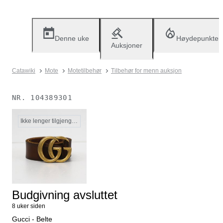
Denne uke
Høydepunkter
Auksjoner
Catawiki
Mote
Motetilbehør
Tilbehør for menn auksjon
NR.
104389301
Ikke lenger tilgjengelig
Budgivning avsluttet
8 uker siden
Gucci - Belte