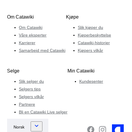
Om Catawiki
Kjøpe
Om Catawiki
Slik kjøper du
Våre eksperter
Kjøperbeskyttelse
Karrierer
Catawiki-historier
Samarbeid med Catawiki
Kjøpers vilkår
Selge
Min Catawiki
Slik selger du
Kundesenter
Selgers tips
Selgers vilkår
Partnere
Bli en Catawiki Live selger