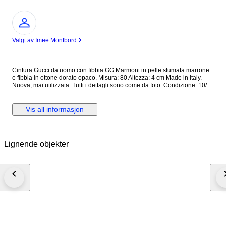
Ekspert
Valgt av Imee Montbord
Cintura Gucci da uomo con fibbia GG Marmont in pelle sfumata marrone
e fibbia in ottone dorato opaco. Misura: 80 Altezza: 4 cm Made in Italy.
Nuova, mai utilizzata. Tutti i dettagli sono come da foto. Condizione: 10/10
Dotata di cartellino originale. Prezzo di listino: € 450 Cod interno:
409416/GVE0T/80/32/493949 Cod etichetta: 9450818590126 Tutti i nostri
prodotti sono Originali al 100%. Si riceve quanto presente nelle fotografie
Vis all informasjon
allegate. Nessun costo doganale per gli acquirenti UE. Spediamo in tutto
il mondo con corriere espresso tracciato e assicurato con arrivo nelle 24
ore. N.B. Se necessiti di fattura, segnalalo nel momento in cui effettui il
pagamento: inviami un messaggio con la richiesta di fattura!
Lignende objekter