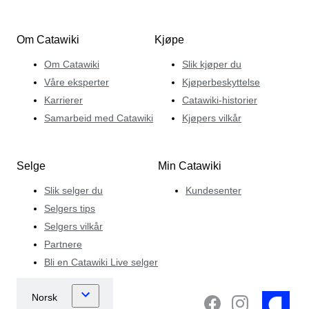
Om Catawiki
Kjøpe
Om Catawiki
Slik kjøper du
Våre eksperter
Kjøperbeskyttelse
Karrierer
Catawiki-historier
Samarbeid med Catawiki
Kjøpers vilkår
Selge
Min Catawiki
Slik selger du
Kundesenter
Selgers tips
Selgers vilkår
Partnere
Bli en Catawiki Live selger