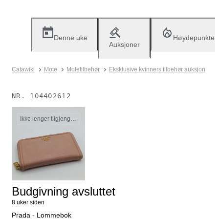
Denne uke
Høydepunkter
Auksjoner
Catawiki
Mote
Motetilbehør
Eksklusive kvinners tilbehør auksjon
NR.
104402612
Ikke lenger tilgjengelig
Budgivning avsluttet
8 uker siden
Prada - Lommebok