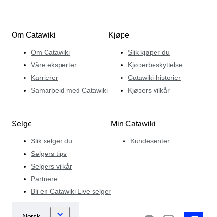
Om Catawiki
Kjøpe
Om Catawiki
Slik kjøper du
Våre eksperter
Kjøperbeskyttelse
Karrierer
Catawiki-historier
Samarbeid med Catawiki
Kjøpers vilkår
Selge
Min Catawiki
Slik selger du
Kundesenter
Selgers tips
Selgers vilkår
Partnere
Bli en Catawiki Live selger