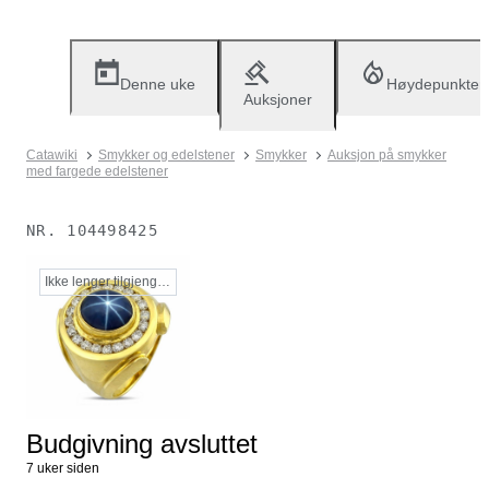
Denne uke
Høydepunkter
Auksjoner
Catawiki
Smykker og edelstener
Smykker
Auksjon på smykker
med fargede edelstener
NR.
104498425
Ikke lenger tilgjengelig
Budgivning avsluttet
7 uker siden