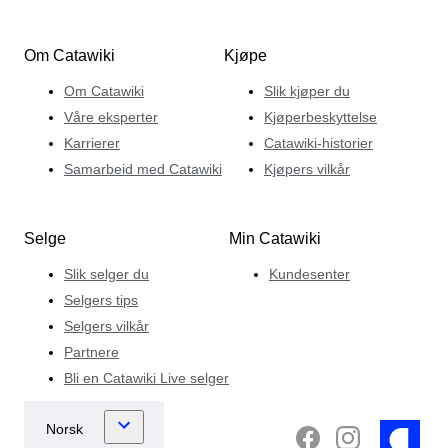
Om Catawiki
Kjøpe
Om Catawiki
Slik kjøper du
Våre eksperter
Kjøperbeskyttelse
Karrierer
Catawiki-historier
Samarbeid med Catawiki
Kjøpers vilkår
Selge
Min Catawiki
Slik selger du
Kundesenter
Selgers tips
Selgers vilkår
Partnere
Bli en Catawiki Live selger