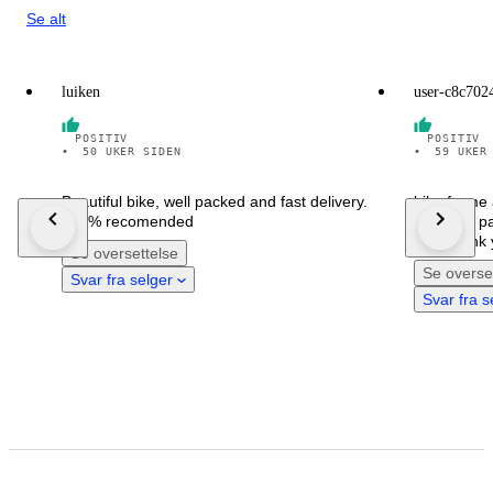
Se alt
luiken
user-c8c702
POSITIV
POSITIV
•
50 UKER SIDEN
•
59 UKER
Beautiful bike, well packed and fast delivery.
bike frame 
100% recomended
very well p
time.thank
Se oversettelse
Se overse
Svar fra selger
Svar fra s