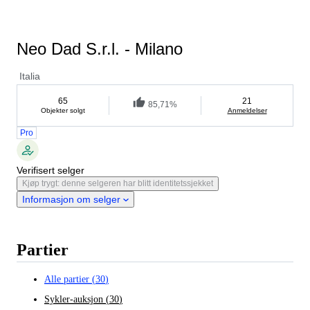
Neo Dad S.r.l. - Milano
Italia
65
21
85,71%
Objekter solgt
Anmeldelser
Pro
Verifisert selger
Kjøp trygt: denne selgeren har blitt identitetssjekket
Informasjon om selger
Partier
Alle partier
(
30
)
Sykler-auksjon
(
30
)