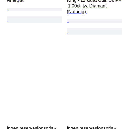
Ametyst
Ring - 12 karat Gull, Sølv - 
 1.00ct. tw. Diamant 
(Naturlig) 
Ingen reservasjonspris - 
Ingen reservasjonspris - 