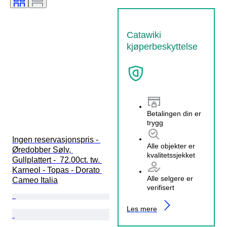
Catawiki
kjøperbeskyttelse
Betalingen din er
trygg
Ingen reservasjonspris - 
Alle objekter er
Øredobber Sølv, 
kvalitetssjekket
Gullplattert -  72.00ct. tw. 
Karneol - Topas - Dorato 
Alle selgere er
Cameo Italia
verifisert
Les mere