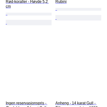
Rød-koraller - Høyde 5,2 
Rubini
cm
Ingen reservasjonspris - 
Anheng - 14 karat Gull - 