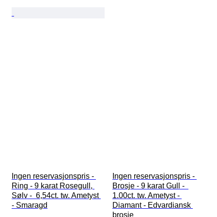
Ingen reservasjonspris - 
Ingen reservasjonspris - 
Ring - 9 karat Rosegull, 
Brosje - 9 karat Gull -  
Sølv -  6,54ct. tw. Ametyst 
1.00ct. tw. Ametyst - 
- Smaragd
Diamant - Edvardiansk 
brosje