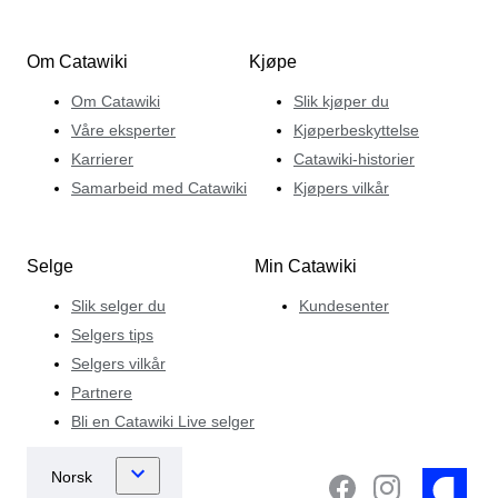
Om Catawiki
Kjøpe
Om Catawiki
Slik kjøper du
Våre eksperter
Kjøperbeskyttelse
Karrierer
Catawiki-historier
Samarbeid med Catawiki
Kjøpers vilkår
Selge
Min Catawiki
Slik selger du
Kundesenter
Selgers tips
Selgers vilkår
Partnere
Bli en Catawiki Live selger