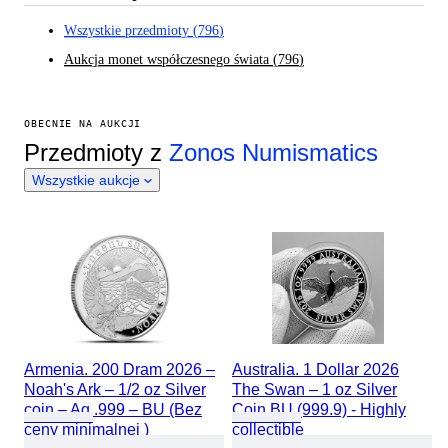
Wszystkie przedmioty
(
796
)
Aukcja monet współczesnego świata
(
796
)
OBECNIE NA AUKCJI
Przedmioty z
Zonos Numismatics
Wszystkie aukcje
Armenia. 200 Dram 2026 –
Australia. 1 Dollar 2026
Noah's Ark – 1/2 oz Silver
The Swan – 1 oz Silver
coin – Ag .999 – BU (Bez
Coin BU (999.9) - Highly
ceny minimalnej )
collectible