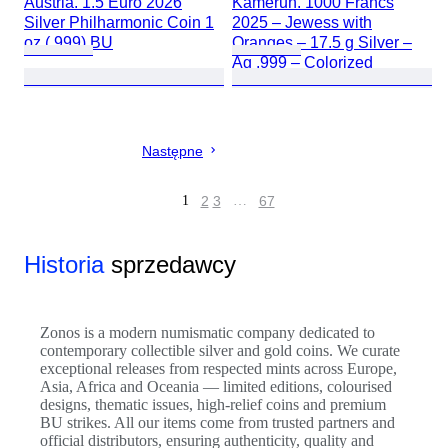
Austria. 1.5 Euro 2026
Kamerun. 1000 Francs
Silver Philharmonic Coin 1
2025 – Jewess with
oz (.999) BU
Oranges – 17.5 g Silver –
Ag .999 – Colorized
Następne
1
2
3
…
67
Historia
sprzedawcy
Zonos is a modern numismatic company dedicated to
contemporary collectible silver and gold coins. We curate
exceptional releases from respected mints across Europe,
Asia, Africa and Oceania — limited editions, colourised
designs, thematic issues, high-relief coins and premium
BU strikes. All our items come from trusted partners and
official distributors, ensuring authenticity, quality and