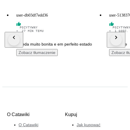
user-db03df7edd36
user-513837
POZYTYWNY
POZYTYWN
•
27 MIN TEMU
•
1 GODZ.
Moeda muito bonita e em perfeito estado
Excelente
Zobacz tłumaczenie
Zobacz tł
O Catawiki
Kupuj
O Catawiki
Jak kupować