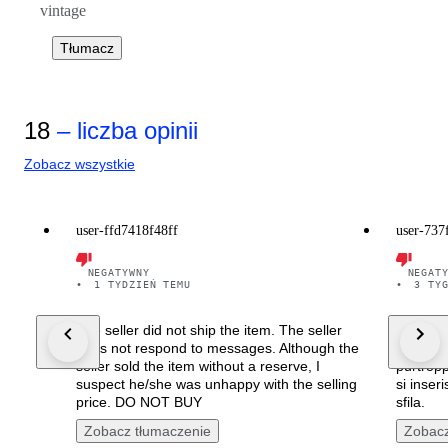
vintage
Tłumacz
18
– liczba opinii
Zobacz wszystkie
user-ffd7418f48ff
user-737
NEGATYWNY
NEGAT
•
1 TYDZIEŃ TEMU
•
3 TY
The seller did not ship the item. The seller
Recensio
does not respond to messages. Although the
stato v
seller sold the item without a reserve, I
purtrop
suspect he/she was unhappy with the selling
si inseri
price. DO NOT BUY
sfila.
Zobacz tłumaczenie
Zobacz