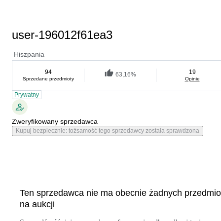
user-196012f61ea3
Hiszpania
94
19
63,16%
Sprzedane przedmioty
Opinie
Prywatny
Zweryfikowany sprzedawca
Kupuj bezpiecznie: tożsamość tego sprzedawcy została sprawdzona
Ten sprzedawca nie ma obecnie żadnych przedmi
na aukcji