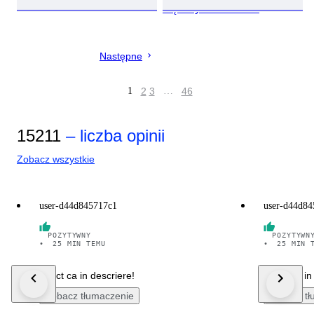
Mężczyzna - 2020+
Następne
1
2
3
…
46
15211
– liczba opinii
Zobacz wszystkie
user-d44d845717c1
user-d44d84
POZYTYWNY
POZYTYWN
•
25 MIN TEMU
•
25 MIN 
Exact ca in descriere!
Exact ca in
Zobacz tłumaczenie
Zobacz tł