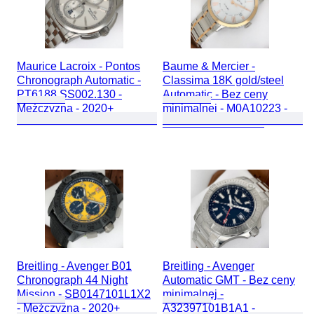
Maurice Lacroix - Pontos
Baume & Mercier -
Chronograph Automatic -
Classima 18K gold/steel
PT6188.SS002.130 -
Automatic - Bez ceny
Mężczyzna - 2020+
minimalnej - M0A10223 -
Kobieta - 2010-2020
Breitling - Avenger B01
Breitling - Avenger
Chronograph 44 Night
Automatic GMT - Bez ceny
Mission - SB0147101L1X2
minimalnej -
- Mężczyzna - 2020+
A32397101B1A1 -