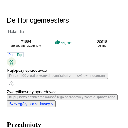
De Horlogemeesters
Holandia
71884
20618
99,78%
Sprzedane przedmioty
Opinie
Pro
Top
Najlepszy sprzedawca
Ponad 100 zrealizowanych zamówień z najwyższymi ocenami
Zweryfikowany sprzedawca
Kupuj bezpiecznie: tożsamość tego sprzedawcy została sprawdzona
Szczegóły sprzedawcy
Przedmioty