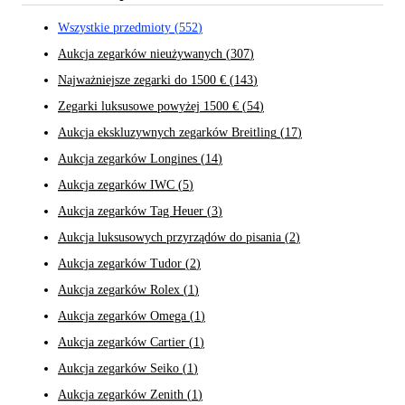
Wszystkie przedmioty
(
552
)
Aukcja zegarków nieużywanych
(
307
)
Najważniejsze zegarki do 1500 €
(
143
)
Zegarki luksusowe powyżej 1500 €
(
54
)
Aukcja ekskluzywnych zegarków Breitling
(
17
)
Aukcja zegarków Longines
(
14
)
Aukcja zegarków IWC
(
5
)
Aukcja zegarków Tag Heuer
(
3
)
Aukcja luksusowych przyrządów do pisania
(
2
)
Aukcja zegarków Tudor
(
2
)
Aukcja zegarków Rolex
(
1
)
Aukcja zegarków Omega
(
1
)
Aukcja zegarków Cartier
(
1
)
Aukcja zegarków Seiko
(
1
)
Aukcja zegarków Zenith
(
1
)