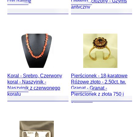
con galline
Drewno, Złożony - Gzyms
antyczny
Koral - Srebro, Czerwony
Pierścionek - 18-karatowe
koral - Naszyjnik -
Różowe złoto - 2.50ct. tw.
Naszyjnik z czerwonego
Granat - Granat -
koralu
Pierścionek z złota 750 i
granatami