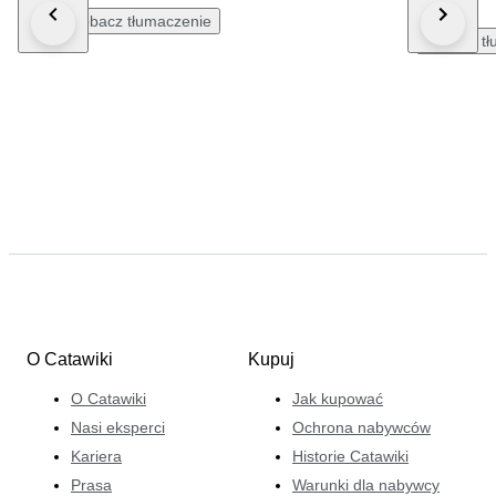
wieder
Zobacz tłumaczenie
Zobacz tł
O Catawiki
Kupuj
O Catawiki
Jak kupować
Nasi eksperci
Ochrona nabywców
Kariera
Historie Catawiki
Prasa
Warunki dla nabywcy