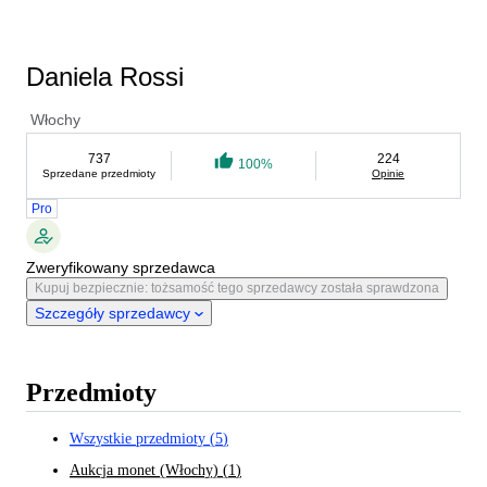
Daniela Rossi
Włochy
737
224
100%
Sprzedane przedmioty
Opinie
Pro
Zweryfikowany sprzedawca
Kupuj bezpiecznie: tożsamość tego sprzedawcy została sprawdzona
Szczegóły sprzedawcy
Przedmioty
Wszystkie przedmioty
(
5
)
Aukcja monet (Włochy)
(
1
)