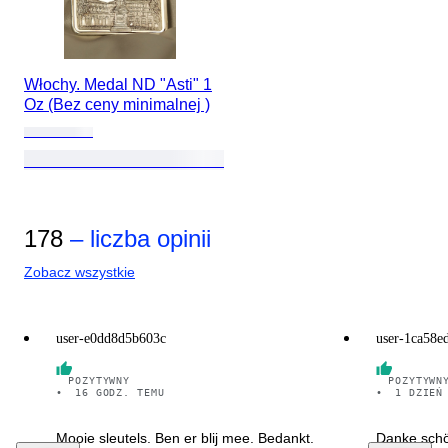
Włochy. Medal ND "Asti" 1
Oz (Bez ceny minimalnej )
178
– liczba opinii
Zobacz wszystkie
user-e0dd8d5b603c
user-1ca58e
POZYTYWNY
POZYTYWN
•
16 GODZ. TEMU
•
1 DZIEŃ
Mooie sleutels. Ben er blij mee. Bedankt.
Danke schö