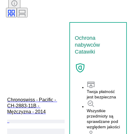
Materiał paska do zegarka
Średnica koperty
Ochrona
nabywców
Catawiki
Twoja płatność
jest bezpieczna
Chronoswiss - Pacific - 
CH-2883-11B - 
Wszystkie
Mężczyzna - 2014
przedmioty są
sprawdzane pod
względem jakości