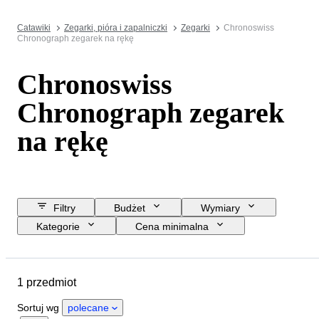
Catawiki
Zegarki, pióra i zapalniczki
Zegarki
Chronoswiss
Chronograph zegarek na rękę
Chronoswiss
Chronograph zegarek
na rękę
Filtry
Budżet
Wymiary
Kategorie
Cena minimalna
Data zakończenia
Lokalizacja
Marka
Przedmiot
Materiał
1 przedmiot
Płeć
Stan
Okres
Kolor
Mechanizm zegarka
Sortuj wg
polecane
Długość paska zegarka