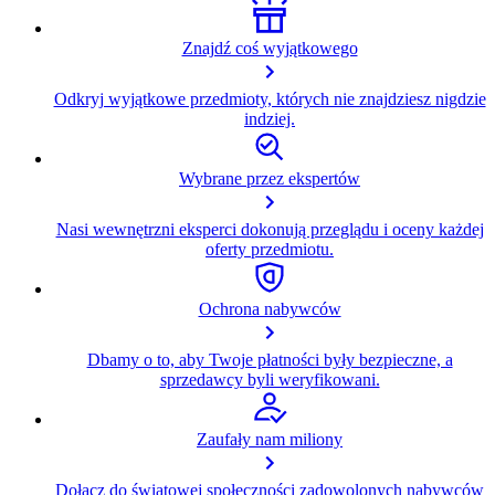
Znajdź coś wyjątkowego
Odkryj wyjątkowe przedmioty, których nie znajdziesz nigdzie
indziej.
Wybrane przez ekspertów
Nasi wewnętrzni eksperci dokonują przeglądu i oceny każdej
oferty przedmiotu.
Ochrona nabywców
Dbamy o to, aby Twoje płatności były bezpieczne, a
sprzedawcy byli weryfikowani.
Zaufały nam miliony
Dołącz do światowej społeczności zadowolonych nabywców