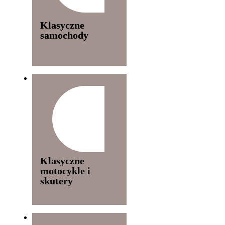
Klasyczne
samochody
Klasyczne
motocykle i
skutery