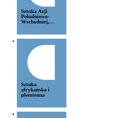
Sztuka Azji
Południowo-
Wschodniej,
Oceanii i
Ameryki
Sztuka
afrykańska i
plemienna