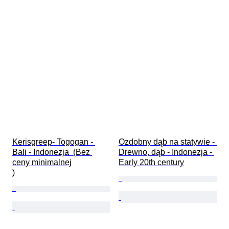
Kerisgreep- Togogan - 
Ozdobny dąb na statywie - 
Bali - Indonezja  (Bez 
Drewno, dąb - Indonezja - 
ceny minimalnej

Early 20th century
)