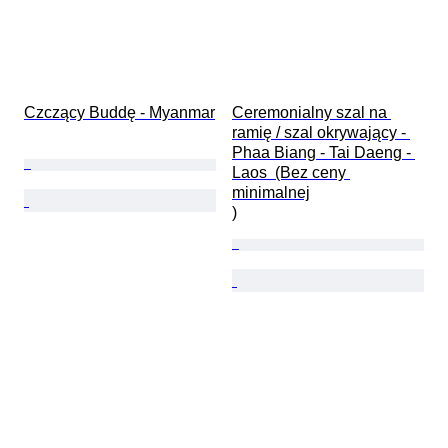
Czczący Buddę - Myanmar
Ceremonialny szal na 
ramię / szal okrywający - 
Phaa Biang - Tai Daeng - 
Laos  (Bez ceny 
minimalnej

)