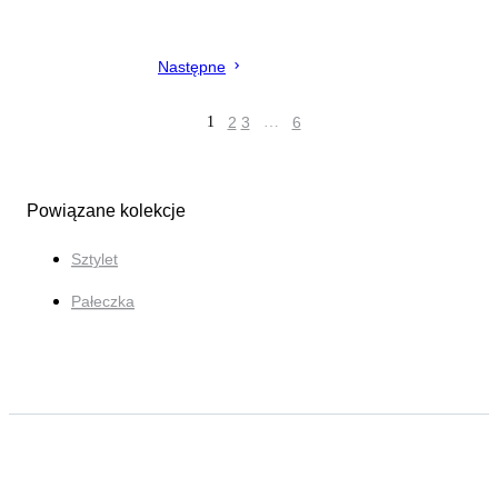
Następne
1
2
3
…
6
Powiązane kolekcje
Sztylet
Pałeczka