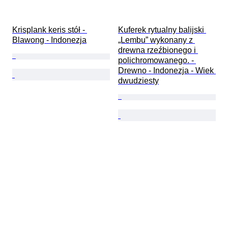
Krisplank keris stół - 
Kuferek rytualny balijski 
Blawong - Indonezja
„Lembu” wykonany z 
drewna rzeźbionego i 
polichromowanego. - 
Drewno - Indonezja - Wiek 
dwudziesty