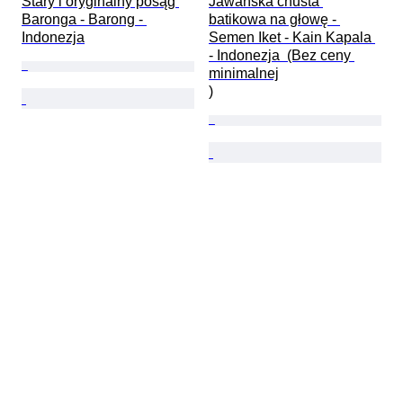
Stary i oryginalny posąg 
Jawańska chusta 
Baronga - Barong - 
batikowa na głowę - 
Indonezja
Semen Iket - Kain Kapala 
- Indonezja  (Bez ceny 
minimalnej

)