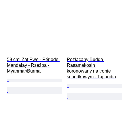
59 cm! Zat Pwe - Période 
Pozłacany Budda 
Mandalay - Rzeźba - 
Rattamakosin 
Myanmar/Burma
koronowany na tronie 
schodkowym - Tajlandia