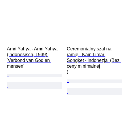
Amri Yahya - Amri Yahya 
Ceremonialny szal na 
(Indonesisch, 1939) 
ramię - Kain Limar 
'Verbond van God en 
Songket - Indonezja  (Bez 
mensen'
ceny minimalnej

)