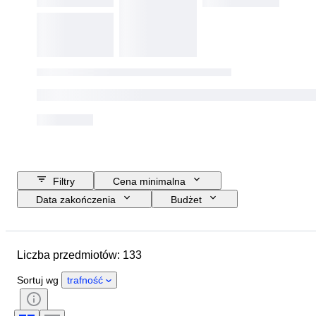
Filtry
Cena minimalna
Data zakończenia
Budżet
Lokalizacja
Rozmiar
Wymiary
Przedmiot
Liczba przedmiotów: 133
Kraj pochodzenia
Materiał
Stan
Dodatki
Okres
Sortuj wg
trafność
Tematyka
Styl
Technika
Podpis
Wydanie
Kolor