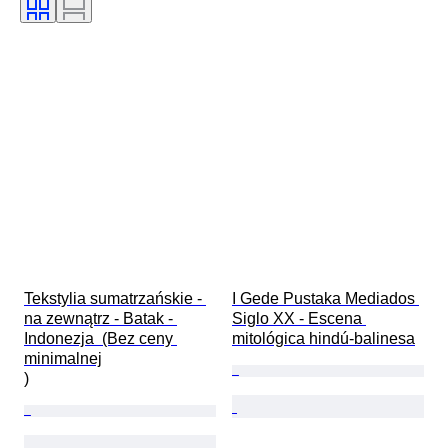
Przetestowany i działający
Sprzedawane przez
Miejscowa nazwa przedmiotu
Kultura
Era
Oryginał/ replika
Pochodzenie
Tekstylia sumatrzańskie - 
I Gede Pustaka Mediados 
na zewnątrz - Batak - 
Siglo XX - Escena 
Indonezja  (Bez ceny 
mitológica hindú‑balinesa
minimalnej

)