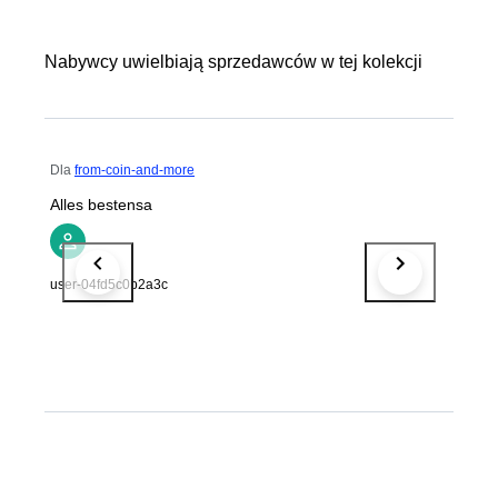
Nabywcy uwielbiają sprzedawców w tej kolekcji
Dla
from-coin-and-more
Alles bestensa
user-04fd5c0b2a3c