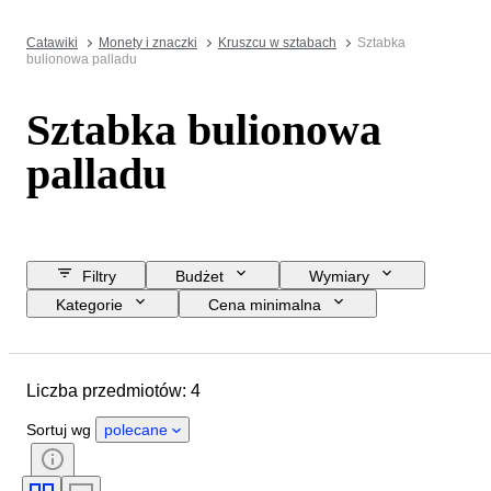
Catawiki
Monety i znaczki
Kruszcu w sztabach
Sztabka
bulionowa palladu
Sztabka bulionowa
palladu
Filtry
Budżet
Wymiary
Kategorie
Cena minimalna
Data zakończenia
Lokalizacja
Marka
Przedmiot
Materiał
Liczba przedmiotów: 4
Próba
Masa kruszcu
Sortuj wg
polecane