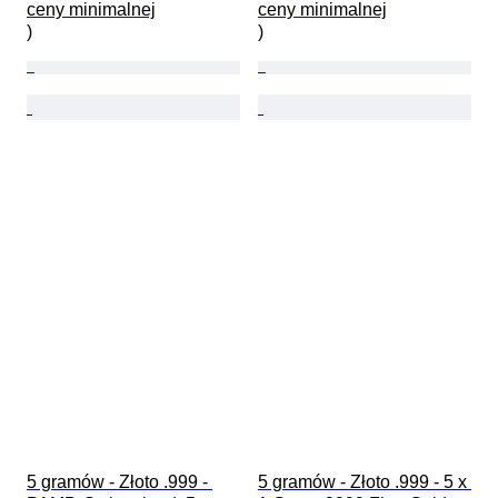
ceny minimalnej

ceny minimalnej

)
)
5 gramów - Złoto .999 - 
5 gramów - Złoto .999 - 5 x 